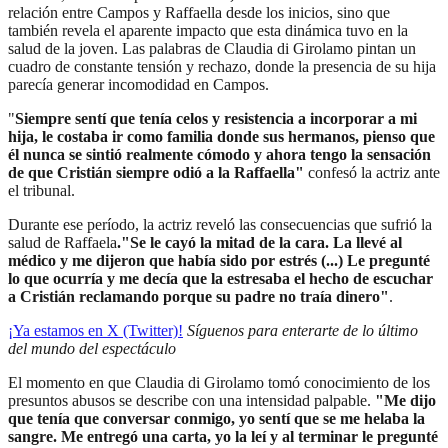
relación entre Campos y Raffaella desde los inicios, sino que
también revela el aparente impacto que esta dinámica tuvo en la
salud de la joven. Las palabras de Claudia di Girolamo pintan un
cuadro de constante tensión y rechazo, donde la presencia de su hija
parecía generar incomodidad en Campos.
"
Siempre sentí que tenía celos y resistencia a incorporar a mi
hija, le costaba ir como familia donde sus hermanos, pienso que
él nunca se sintió realmente cómodo y ahora tengo la sensación
de que Cristián siempre odió a la Raffaella"
confesó la actriz ante
el tribunal.
Durante ese período, la actriz reveló las consecuencias que sufrió la
salud de Raffaela
."Se le cayó la mitad de la cara. La llevé al
médico y me dijeron que había sido por estrés (...) Le pregunté
lo que ocurría y me decía que la estresaba el hecho de escuchar
a Cristián reclamando porque su padre no traía dinero"
.
¡Ya estamos en X (Twitter)!
Síguenos para enterarte de lo último
del mundo del espectáculo
El momento en que Claudia di Girolamo tomó conocimiento de los
presuntos abusos se describe con una intensidad palpable.
"Me dijo
que tenía que conversar conmigo, yo sentí que se me helaba la
sangre. Me entregó una carta, yo la leí y al terminar le pregunté