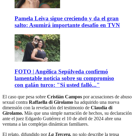
Pamela Leiva sigue creciendo y da el gran
salto: Asumirá importante desafío en TVN
FOTO | Angélica Sepúlveda confirmó
lamentable noticia sobre su compromiso
con galán turco: "Si usted falló..."
El caso que pesa sobre
Cristián Campos
por acusaciones de abuso
sexual contra
Raffaella di Girolamo
ha adquirido una nueva
dimensión con la revelación del testimonio de
Claudia di
Girolamo.
Más que una simple narración de hechos, su declaración
ante el juez Edgardo Gutiérrez el 10 de abril de 2024 abre una
ventana a las complejas dinámicas familiares.
El relato, difundido por
La Tercera,
no solo describe la tensa