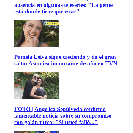
ausencia en algunas teleseries: "La gente
está donde tiene que estar"
Pamela Leiva sigue creciendo y da el gran
salto: Asumirá importante desafío en TVN
FOTO | Angélica Sepúlveda confirmó
lamentable noticia sobre su compromiso
con galán turco: "Si usted falló..."