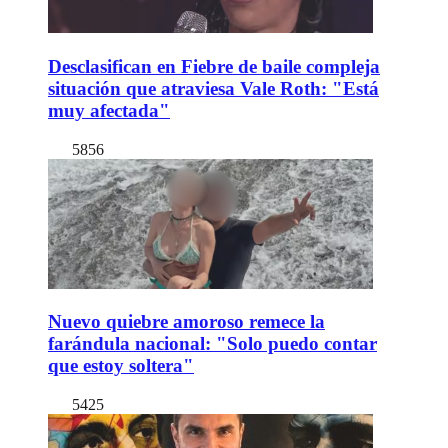
Desclasifican en Fiebre de baile compleja
situación que atraviesa Vale Roth: "Está
muy afectada"
5856
Nuevo quiebre amoroso remece la
farándula nacional: "Solo puedo contar
que estoy soltera"
5425