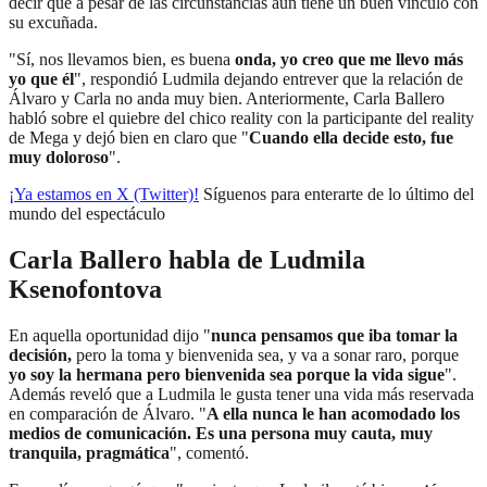
decir que a pesar de las circunstancias aún tiene un buen vínculo con
su excuñada.
"Sí, nos llevamos bien, es buena
onda, yo creo que me llevo más
yo que él
", respondió Ludmila dejando entrever que la relación de
Álvaro y Carla no anda muy bien. Anteriormente, Carla Ballero
habló sobre el quiebre del chico reality con la participante del reality
de Mega y dejó bien en claro que "
Cuando ella decide esto, fue
muy doloroso
".
¡Ya estamos en X (Twitter)!
Síguenos para enterarte de lo último del
mundo del espectáculo
Carla Ballero habla de Ludmila
Ksenofontova
En aquella oportunidad dijo "
nunca pensamos que iba tomar la
decisión,
pero la toma y bienvenida sea, y va a sonar raro, porque
yo soy la hermana pero bienvenida sea porque la vida sigue
".
Además reveló que a Ludmila le gusta tener una vida más reservada
en comparación de Álvaro. "
A ella nunca le han acomodado los
medios de comunicación. Es una persona muy cauta, muy
tranquila, pragmática
", comentó.