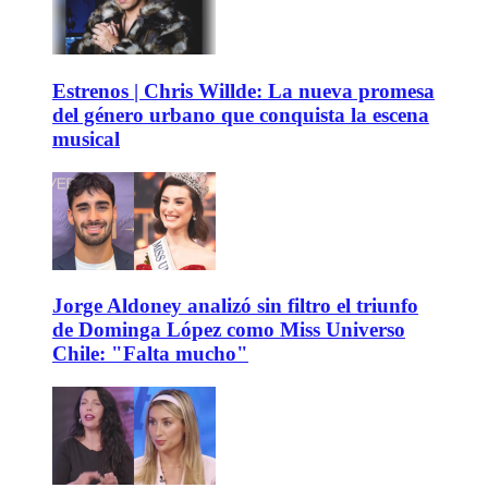
Estrenos | Chris Willde: La nueva promesa
del género urbano que conquista la escena
musical
Jorge Aldoney analizó sin filtro el triunfo
de Dominga López como Miss Universo
Chile: "Falta mucho"