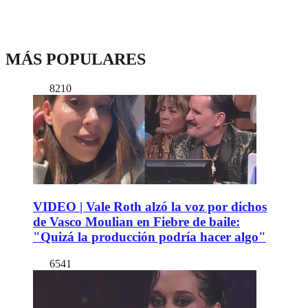
MÁS POPULARES
8210
VIDEO | Vale Roth alzó la voz por dichos
de Vasco Moulian en Fiebre de baile:
"Quizá la producción podría hacer algo"
6541