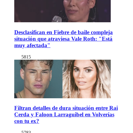
Desclasifican en Fiebre de baile compleja
situación que atraviesa Vale Roth: "Está
muy afectada"
5815
Filtran detalles de dura situación entre Rai
Cerda y Faloon Larraguibel en Volverías
con tu ex?
5783