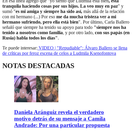
En esa línea agregó que "yo siento que Ludmila está bien
, está
tranquila haciendo cosas por sus hijos. La veo muy en paz
" y
sumó "
es mi amiga y siempre ha sido así,
más allá de la relación
con mi hermano (...) Por eso
me da mucha tristeza ver a mi
hermano sufriendo, pero ella está bien
". Por último, Carla Ballero
señaló que siempre ha tenido su apoyo para todo
"siempre nos ha
tenido a nosotros como familia
, y por otro lado,
con sus papás (en
Rusia) habla todos los días"
.
Te puede interesar:
VIDEO | "Repudiable": Álvaro Ballero se llena
de críticas por feroz escena de celos a Ludmila Ksenofontova
NOTAS DESTACADAS
Daniela Aránguiz revela el verdadero
motivo detrás de su mensaje a Camila
Andrade: Por una particular propuesta