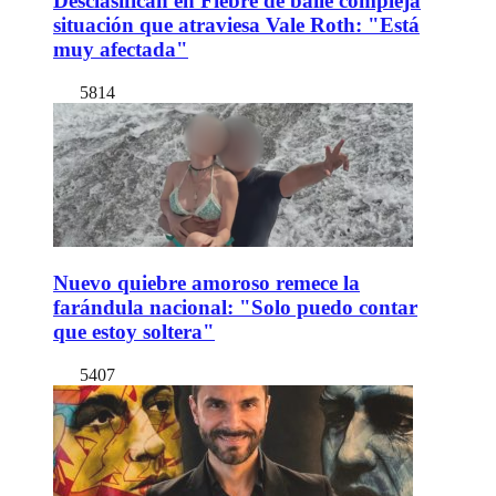
Desclasifican en Fiebre de baile compleja
situación que atraviesa Vale Roth: "Está
muy afectada"
5814
Nuevo quiebre amoroso remece la
farándula nacional: "Solo puedo contar
que estoy soltera"
5407