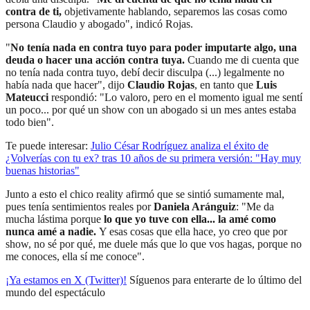
contra de ti,
objetivamente hablando, separemos las cosas como
persona Claudio y abogado", indicó Rojas.
"
No tenía nada en contra tuyo para poder imputarte algo, una
deuda o hacer una acción contra tuya.
Cuando me di cuenta que
no tenía nada contra tuyo, debí decir disculpa (...) legalmente no
había nada que hacer", dijo
Claudio Rojas
, en tanto que
Luis
Mateucci
respondió: "Lo valoro, pero en el momento igual me sentí
un poco... por qué un show con un abogado si un mes antes estaba
todo bien".
Te puede interesar:
Julio César Rodríguez analiza el éxito de
¿Volverías con tu ex? tras 10 años de su primera versión: "Hay muy
buenas historias"
Junto a esto el chico reality afirmó que se sintió sumamente mal,
pues tenía sentimientos reales por
Daniela Aránguiz
: "Me da
mucha lástima porque
lo que yo tuve con ella... la amé como
nunca amé a nadie.
Y esas cosas que ella hace, yo creo que por
show, no sé por qué, me duele más que lo que vos hagas, porque no
me conoces, ella sí me conoce".
¡Ya estamos en X (Twitter)!
Síguenos para enterarte de lo último del
mundo del espectáculo