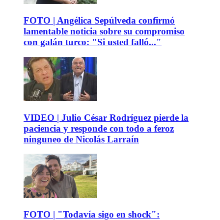
FOTO | Angélica Sepúlveda confirmó
lamentable noticia sobre su compromiso
con galán turco: "Si usted falló..."
VIDEO | Julio César Rodríguez pierde la
paciencia y responde con todo a feroz
ninguneo de Nicolás Larraín
FOTO | "Todavía sigo en shock":