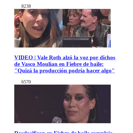
8238
VIDEO | Vale Roth alzó la voz por dichos
de Vasco Moulian en Fiebre de baile:
"Quizá la producción podría hacer algo"
6570