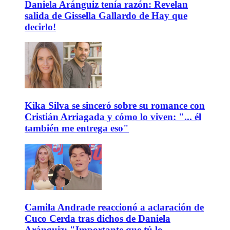
Daniela Aránguiz tenía razón: Revelan
salida de Gissella Gallardo de Hay que
decirlo!
Kika Silva se sinceró sobre su romance con
Cristián Arriagada y cómo lo viven: "... él
también me entrega eso"
Camila Andrade reaccionó a aclaración de
Cuco Cerda tras dichos de Daniela
Aránguiz: "Importante que tú lo