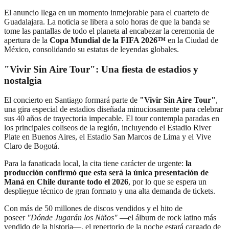
El anuncio llega en un momento inmejorable para el cuarteto de
Guadalajara. La noticia se libera a solo horas de que la banda se
tome las pantallas de todo el planeta al encabezar la ceremonia de
apertura de la
Copa Mundial de la FIFA 2026™
en la Ciudad de
México, consolidando su estatus de leyendas globales.
"Vivir Sin Aire Tour": Una fiesta de estadios y
nostalgia
El concierto en Santiago formará parte de
"Vivir Sin Aire Tour"
,
una gira especial de estadios diseñada minuciosamente para celebrar
sus 40 años de trayectoria impecable. El tour contempla paradas en
los principales coliseos de la región, incluyendo el Estadio River
Plate en Buenos Aires, el Estadio San Marcos de Lima y el Vive
Claro de Bogotá.
Para la fanaticada local, la cita tiene carácter de urgente:
la
producción confirmó que esta será la única presentación de
Maná en Chile durante todo el 2026
, por lo que se espera un
despliegue técnico de gran formato y una alta demanda de tickets.
Con más de 50 millones de discos vendidos y el hito de
poseer
"Dónde Jugarán los Niños"
—el álbum de rock latino más
vendido de la historia—, el repertorio de la noche estará cargado de