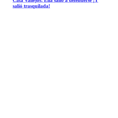
Cata Vallejos: Ella salió a defenderse ¡Y
salió trasquilada!