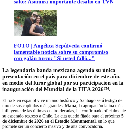
salto: Asumirá importante desafío en TVN
FOTO | Angélica Sepúlveda confirmó
lamentable noticia sobre su compromiso
con galán turco: "Si usted falló..."
La legendaria banda mexicana agendó su única
presentación en el país para diciembre de este año,
en medio del furor global por su participación en la
inauguración del Mundial de la FIFA 2026™.
El rock en español vive un año histórico y Santiago será testigo de
uno de sus capítulos más grandes.
Maná
, la agrupación latina más
influyente de las últimas cuatro décadas, ha confirmado oficialmente
su esperado regreso a Chile. La cita quedó fijada para el próximo
5
de diciembre de 2026 en el Estadio Monumental
, en lo que
promete ser un concierto masivo y de alta convocatoria.