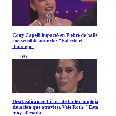
Cony Capelli impactó en Fiebre de baile
con sensible anuncio: "Falleció el
domingo"
6595
Desclasifican en Fiebre de baile compleja
situación que atraviesa Vale Roth: "Está
muy afectada"