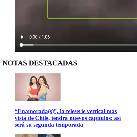
NOTAS DESTACADAS
“Enamorada(s)”, la teleserie vertical más
vista de Chile, tendrá nuevos capítulos: así
será su segunda temporada