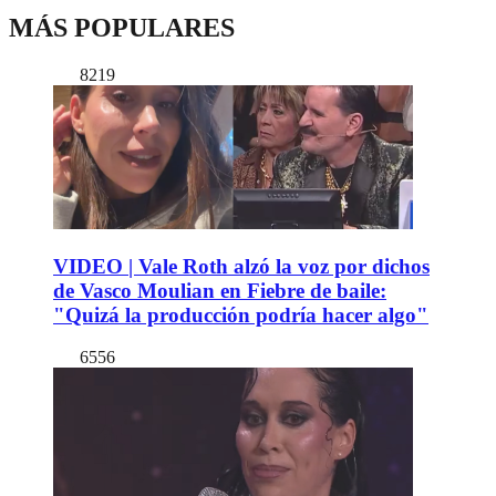
MÁS POPULARES
8219
VIDEO | Vale Roth alzó la voz por dichos
de Vasco Moulian en Fiebre de baile:
"Quizá la producción podría hacer algo"
6556