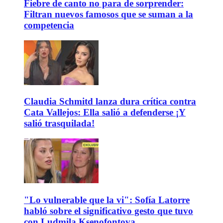
Fiebre de canto no para de sorprender:
Filtran nuevos famosos que se suman a la
competencia
Claudia Schmitd lanza dura crítica contra
Cata Vallejos: Ella salió a defenderse ¡Y
salió trasquilada!
"Lo vulnerable que la vi": Sofía Latorre
habló sobre el significativo gesto que tuvo
con Ludmila Ksenofontova