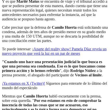
Y es que
Marité Matus
se encuentra de viaje y el tribunal accedió a
que se pudiera presentar de esta manera, dando cuenta que tiene una
nueva representación legal, quienes necesitan reunir todos los
antecedentes necesarios para enfrentar la instancia, así que la
audiencia se pospuso hasta agosto.
Cabe precisar que la defensa de
Camilo Huerta
está solicitando una
condena, además de tres años de presidio menor en su grado medio
y una multa de 150 UTM, aunque no se descarta la posibilidad de
una conciliación entre las partes.
Te puede interesar:
¡Aparte del reality show! Pamela Díaz revela un
nuevo proyecto que verá la luz en un par de meses
"Cuando uno hace una presentación judicial lo que busca es
que una persona sea condenada. Eso es lo que buscamos como
primera acción y lo hemos referido
", dijo
Rodrigo Núñez
a la
prensa presente, el abogado del participante de
Vecinos al límite
.
¡Ya estamos en X (Twitter)!
Síguenos para enterarte de lo último del
mundo del espectáculo
Mientras que
Camilo Huerta
habló escuetamente con la prensa,
sobre esta querella. "
Por eso estamos en esto de comprobar la
inocencia de todas las cosas que se me acusaron, eso
principalmente y es la única forma para demostrar mi no