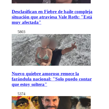
Desclasifican en Fiebre de baile compleja
situación que atraviesa Vale Roth: "Está
muy afectada"
5803
Nuevo quiebre amoroso remece la
farándula nacional: "Solo puedo contar
que estoy soltera"
5374