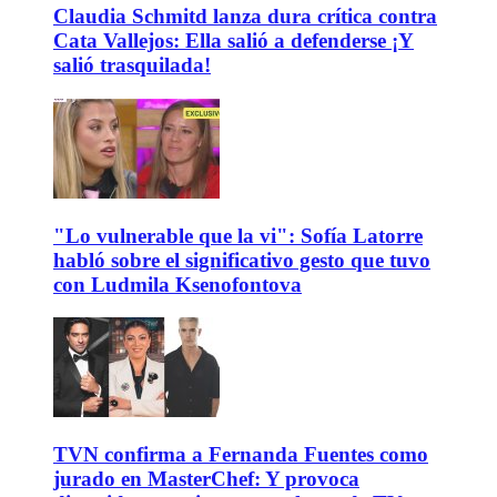
Claudia Schmitd lanza dura crítica contra
Cata Vallejos: Ella salió a defenderse ¡Y
salió trasquilada!
"Lo vulnerable que la vi": Sofía Latorre
habló sobre el significativo gesto que tuvo
con Ludmila Ksenofontova
TVN confirma a Fernanda Fuentes como
jurado en MasterChef: Y provoca