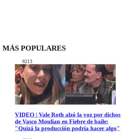
MÁS POPULARES
8213
VIDEO | Vale Roth alzó la voz por dichos
de Vasco Moulian en Fiebre de baile:
"Quizá la producción podría hacer algo"