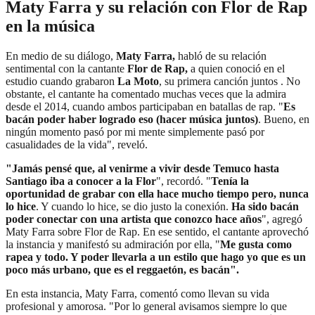
Maty Farra y su relación con Flor de Rap
en la música
En medio de su diálogo,
Maty Farra,
habló de su relación
sentimental con la cantante
Flor de Rap,
a quien conoció en el
estudio cuando grabaron
La Moto
, su primera canción juntos
. No
obstante, el cantante ha comentado muchas veces que la admira
desde el 2014, cuando ambos participaban en batallas de rap. "
Es
bacán poder haber logrado eso (hacer música juntos)
. Bueno, en
ningún momento pasó por mi mente simplemente pasó por
casualidades de la vida", reveló.
"Jamás pensé que, al venirme a vivir desde Temuco hasta
Santiago iba a conocer a la Flor
", recordó. "
Tenía la
oportunidad de grabar con ella hace mucho tiempo pero, nunca
lo hice
. Y cuando lo hice, se dio justo la conexión.
Ha sido bacán
poder conectar con una artista que conozco hace años
", agregó
Maty Farra sobre Flor de Rap. En ese sentido, el cantante aprovechó
la instancia y manifestó su admiración por ella, "
Me gusta como
rapea y todo. Y poder llevarla a un estilo que hago yo que es un
poco más urbano, que es el reggaetón, es bacán".
En esta instancia, Maty Farra, comentó como llevan su vida
profesional y amorosa. "Por lo general avisamos siempre lo que