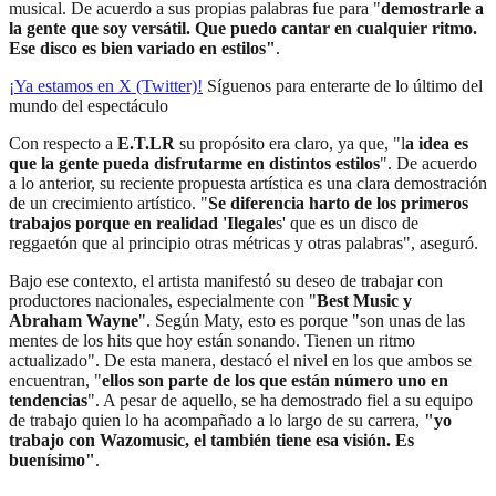
musical. De acuerdo a sus propias palabras fue para "
demostrarle a
la gente que soy versátil. Que puedo cantar en cualquier ritmo.
Ese disco es bien variado en estilos"
.
¡Ya estamos en X (Twitter)!
Síguenos para enterarte de lo último del
mundo del espectáculo
Con respecto a
E.T.LR
su propósito era claro, ya que, "l
a idea es
que la gente pueda disfrutarme en distintos estilos
". De acuerdo
a lo anterior, su reciente propuesta artística es una clara demostración
de un crecimiento artístico. "
Se diferencia harto de los primeros
trabajos porque en realidad 'Ilegale
s' que es un disco de
reggaetón que al principio otras métricas y otras palabras", aseguró.
Bajo ese contexto, el artista manifestó su deseo de trabajar con
productores nacionales, especialmente con "
Best Music y
Abraham Wayne
". Según Maty, esto es porque "son unas de las
mentes de los hits que hoy están sonando. Tienen un ritmo
actualizado". De esta manera, destacó el nivel en los que ambos se
encuentran, "
ellos son parte de los que están número uno en
tendencias
". A pesar de aquello, se ha demostrado fiel a su equipo
de trabajo quien lo ha acompañado a lo largo de su carrera,
"yo
trabajo con Wazomusic, el también tiene esa visión. Es
buenísimo"
.