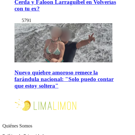
Cerda y Faloon Larraguibel en Volverías
con tu ex?
5791
Nuevo quiebre amoroso remece la
farándula nacional: "Solo puedo contar
que estoy soltera"
Quiénes Somos