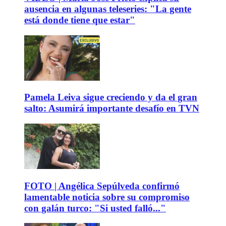
ausencia en algunas teleseries: "La gente
está donde tiene que estar"
Pamela Leiva sigue creciendo y da el gran
salto: Asumirá importante desafío en TVN
FOTO | Angélica Sepúlveda confirmó
lamentable noticia sobre su compromiso
con galán turco: "Si usted falló..."