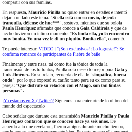
compartir con sus familias.
En respuesta,
Mauricio Pinilla
no quiso entrar en detalles e intentó
dejar a un lado este tema. "
Si ella está con su novio, déjenla
tranquila, déjense de hue***
", sostuvo, mientras que su polola
Paula Henríquez
afirmaba que conoce a
Gala Caldirola
y que de
hecho tuvieron un íntimo momento. "
Es linda ella, yo la encuentro
muy bonita. Yo una vez le di un piquito. Bonita ella
", comentó.
Te puede interesar:
VIDEO | "¡Son exclusivos! ¡Lo lograste!": Se
confirma romance de participantes de Fiebre de baile
Finalmente y entre risas, tal como fue la tónica de toda la
transmisión de los tortolitos, Pinilla solo deseó lo mejor para
Gala y
Luis Jiménez.
En su relato, recuerda de ella lo "
simpática, buena
onda
", por lo que expresó su cariño tanto para su ex como para su
pareja: "
Que disfrute su relación con el Mago, son tan lindas
personas".
¡Ya estamos en X (Twitter)!
Síguenos para enterarte de lo último del
mundo del espectáculo
Cabe señalar que durante esta transmisión
Mauricio Pinilla y Paula
Henríquez contaron que se conocen hace ya seis años.
De
acuerdo a lo que revelaron, fueron amigos durante mucho tiempo,
por lo que se conocen sumamente bien. Por esto misma ella expresó