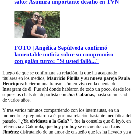
salto: Asumirá importante desafío en TVN
FOTO | Angélica Sepúlveda confirmó
lamentable noticia sobre su compromiso
con galán turco: "Si usted falló..."
Luego de que se confirmara su relación, la que ha acaparado
titulares en los medios,
Mauricio Pinilla y su nueva pareja Paula
Henríquez
hicieron una transmisión en vivo en la cuenta de
Instagram de él. Fue ahí donde hablaron de todo un poco, desde los
supuestos chats del deportista con
Joa Cabañas
, hasta su amistad
de varios años.
Y tras varios minutos compartiendo con los internautas, en un
momento le preguntaron a él por una relación bastante mediática del
pasado.
"¿Ya olvidaste a la Gala?"
, fue la consulta que él leyó, en
referencia a Caldirola, que hoy por hoy se encuentra con
Luis
Jiménez
disfrutando de un amor de ensueño que les ha llevado ya a