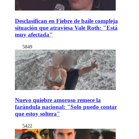
Desclasifican en Fiebre de baile compleja
situación que atraviesa Vale Roth: "Está
muy afectada"
5849
Nuevo quiebre amoroso remece la
farándula nacional: "Solo puedo contar
que estoy soltera"
5422