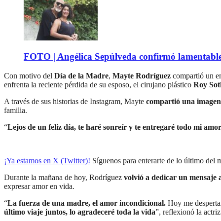
FOTO | Angélica Sepúlveda confirmó lamentable n
Con motivo del
Día de la Madre
,
Mayte Rodríguez
compartió un em
enfrenta la reciente pérdida de su esposo, el cirujano plástico
Roy Sot
A través de sus historias de Instagram, Mayte
compartió una imagen
familia.
“
Lejos de un feliz día, te haré sonreír y te entregaré todo mi amo
¡Ya estamos en X (Twitter)!
Síguenos para enterarte de lo último del
Durante la mañana de hoy, Rodríguez
volvió a dedicar un mensaje
expresar amor en vida.
“
La fuerza de una madre, el amor incondicional.
Hoy me despertar
último viaje juntos, lo agradeceré toda la vida
”, reflexionó la actri