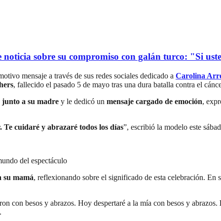
oticia sobre su compromiso con galán turco: "Si usted
otivo mensaje a través de sus redes sociales dedicado a
Carolina Arr
hers
, fallecido el pasado 5 de mayo tras una dura batalla contra el cánce
 junto a su madre
y le dedicó un
mensaje cargado de emoción
, exp
r. Te cuidaré y abrazaré todos los días
”, escribió la modelo este sába
 mundo del espectáculo
 a su mamá
, reflexionando sobre el significado de esta celebración. En 
on con besos y abrazos. Hoy despertaré a la mía con besos y abrazos.
z.