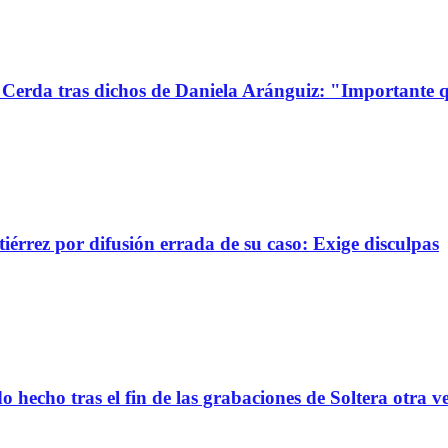
Cerda tras dichos de Daniela Aránguiz: "Importante 
érrez por difusión errada de su caso: Exige disculpas
 hecho tras el fin de las grabaciones de Soltera otra v