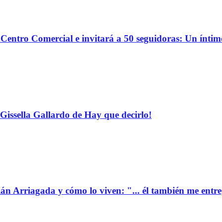
o Centro Comercial e invitará a 50 seguidoras: Un ínti
Gissella Gallardo de Hay que decirlo!
ián Arriagada y cómo lo viven: "... él también me entr