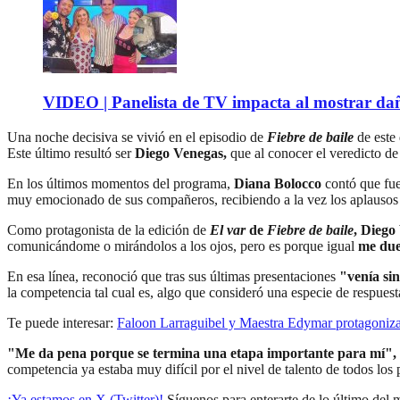
VIDEO | Panelista de TV impacta al mostrar dañ
Una noche decisiva se vivió en el episodio de
Fiebre de baile
de este
Este último resultó ser
Diego Venegas,
que al conocer el veredicto de 
En los últimos momentos del programa,
Diana Bolocco
contó que fue
muy emocionado de sus compañeros, recibiendo a la vez los aplausos d
Como protagonista de la edición de
El var
de
Fiebre de baile
, Diego
comunicándome o mirándolos a los ojos, pero es porque igual
me due
En esa línea, reconoció que tras sus últimas presentaciones
"venía si
la competencia tal cual es, algo que consideró una especie de respuest
Te puede interesar:
Faloon Larraguibel y Maestra Edymar protagoniza
"Me da pena porque se termina una etapa importante para mí",
competencia ya estaba muy difícil por el nivel de talento de todos los 
¡Ya estamos en X (Twitter)!
Síguenos para enterarte de lo último del