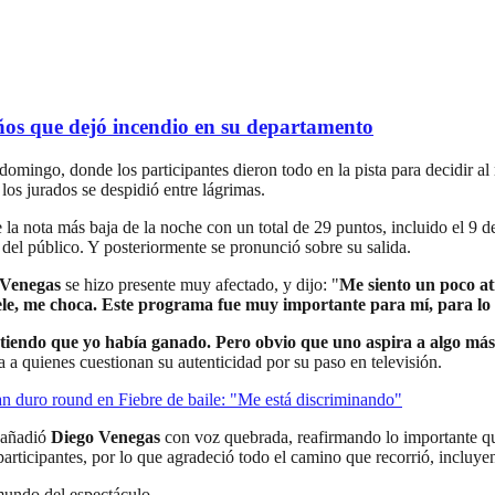
os que dejó incendio en su departamento
 domingo, donde los participantes dieron todo en la pista para decidir 
los jurados se despidió entre lágrimas.
 la nota más baja de la noche con un total de 29 puntos, incluido el 9 
el público. Y posteriormente se pronunció sobre su salida.
 Venegas
se hizo presente muy afectado, y dijo: "
Me siento un poco a
le, me choca. Este programa fue muy importante para mí, para lo
ntiendo que yo había ganado. Pero obvio que uno aspira a algo más
a a quienes cuestionan su autenticidad por su paso en televisión.
n duro round en Fiebre de baile: "Me está discriminando"
añadió
Diego Venegas
con voz quebrada, reafirmando lo importante q
participantes, por lo que agradeció todo el camino que recorrió, incluye
 mundo del espectáculo