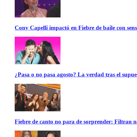
Cony Capelli impactó en Fiebre de baile con sen
¿Pasa o no pasa agosto? La verdad tras el supue
Fiebre de canto no para de sorprender: Filtran 