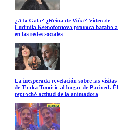
¿A la Gala? ¿Reina de Viña? Video de
Ludmila Ksenofontova provoca batahola
en las redes sociales
La inesperada revelación sobre las visitas
de Tonka Tomicic al hogar de Parived: Él
reprochó actitud de la animadora