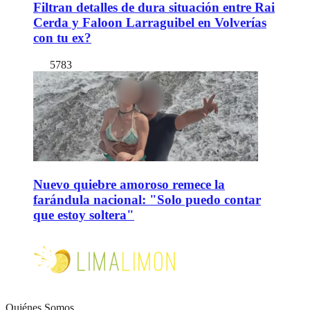
Filtran detalles de dura situación entre Rai
Cerda y Faloon Larraguibel en Volverías
con tu ex?
5783
Nuevo quiebre amoroso remece la
farándula nacional: "Solo puedo contar
que estoy soltera"
Quiénes Somos