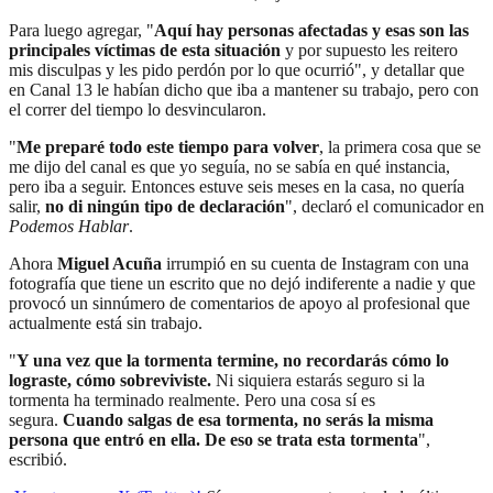
Para luego agregar, "
Aquí hay personas afectadas y esas son las
principales víctimas de esta situación
y por supuesto les reitero
mis disculpas y les pido perdón por lo que ocurrió", y detallar que
en Canal 13 le habían dicho que iba a mantener su trabajo, pero con
el correr del tiempo lo desvincularon.
"
Me preparé todo este tiempo para volver
, la primera cosa que se
me dijo del canal es que yo seguía, no se sabía en qué instancia,
pero iba a seguir. Entonces estuve seis meses en la casa, no quería
salir,
no di ningún tipo de declaración
", declaró el comunicador en
Podemos Hablar
.
Ahora
Miguel Acuña
irrumpió en su cuenta de Instagram con una
fotografía que tiene un escrito que no dejó indiferente a nadie y que
provocó un sinnúmero de comentarios de apoyo al profesional que
actualmente está sin trabajo.
"
Y una vez que la tormenta termine, no recordarás cómo lo
lograste, cómo sobreviviste.
Ni siquiera estarás seguro si la
tormenta ha terminado realmente. Pero una cosa sí es
segura.
Cuando salgas de esa tormenta, no serás la misma
persona que entró en ella. De eso se trata esta tormenta
",
escribió.