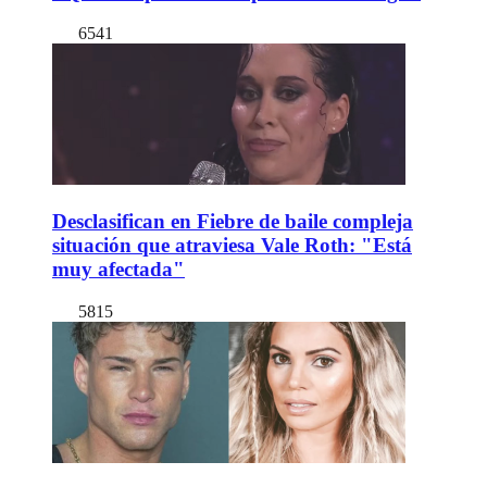
6541
Desclasifican en Fiebre de baile compleja
situación que atraviesa Vale Roth: "Está
muy afectada"
5815