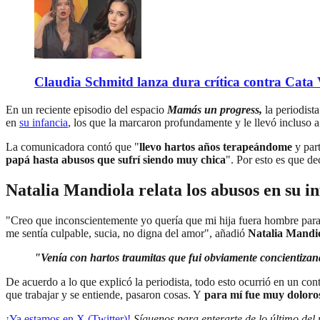
Claudia Schmitd lanza dura crítica contra Cata Va
En un reciente episodio del espacio
Mamás un progress,
la periodist
en
su infancia
, los que la marcaron profundamente y le llevó incluso a 
La comunicadora contó que "
llevo hartos años terapeándome
y part
papá hasta abusos que sufrí siendo muy chica
". Por esto es que d
Natalia Mandiola relata los abusos en su i
"Creo que inconscientemente yo quería que mi hija fuera hombre para 
me sentía culpable, sucia, no digna del amor", añadió
Natalia Mandi
"Venía con hartos traumitas que fui obviamente concientiz
De acuerdo a lo que explicó la periodista, todo esto ocurrió en un c
que trabajar y se entiende, pasaron cosas. Y
para mí fue muy doloros
¡Ya estamos en X (Twitter)!
Síguenos para enterarte de lo último del