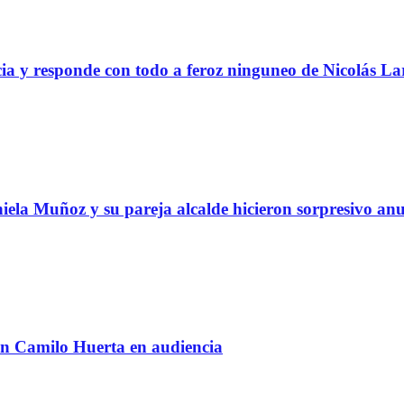
ia y responde con todo a feroz ninguneo de Nicolás La
ela Muñoz y su pareja alcalde hicieron sorpresivo an
on Camilo Huerta en audiencia