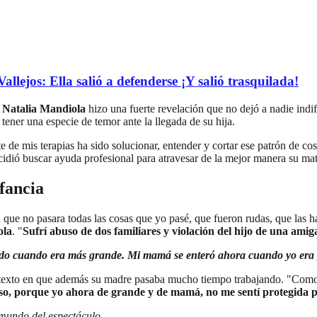
llejos: Ella salió a defenderse ¡Y salió trasquilada!
a
Natalia Mandiola
hizo una fuerte revelación que no dejó a nadie ind
tener una especie de temor ante la llegada de su hija.
e de mis terapias ha sido solucionar, entender y cortar ese patrón de c
ecidió buscar ayuda profesional para atravesar de la mejor manera su ma
nfancia
que no pasara todas las cosas que yo pasé, que fueron rudas, que las 
ola
. "
Sufrí abuso de dos familiares y violación del hijo de una am
ando cuando era más grande. Mi mamá se enteró ahora cuando yo era
ontexto en que además su madre pasaba mucho tiempo trabajando. "Como e
o, porque yo ahora de grande y de mamá, no me sentí protegida p
 mundo del espectáculo