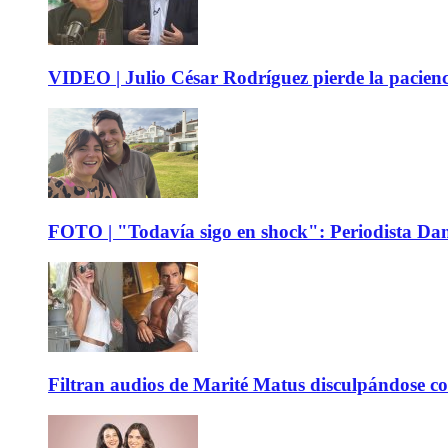
VIDEO | Julio César Rodríguez pierde la pacienc
FOTO | "Todavía sigo en shock": Periodista Dani
Filtran audios de Marité Matus disculpándose c