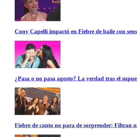
Cony Capelli impactó en Fiebre de baile con sen
¿Pasa o no pasa agosto? La verdad tras el supue
Fiebre de canto no para de sorprender: Filtran 