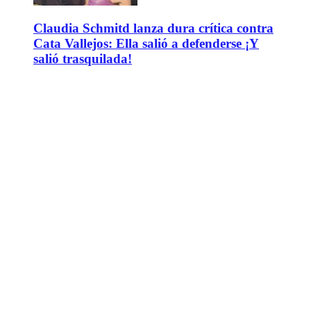
Claudia Schmitd lanza dura crítica contra
Cata Vallejos: Ella salió a defenderse ¡Y
salió trasquilada!