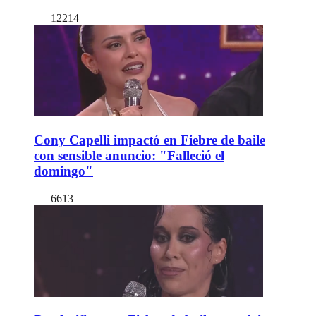
12214
Cony Capelli impactó en Fiebre de baile
con sensible anuncio: "Falleció el
domingo"
6613