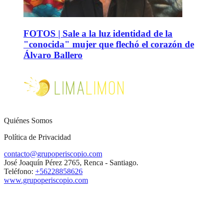
FOTOS | Sale a la luz identidad de la
"conocida" mujer que flechó el corazón de
Álvaro Ballero
Quiénes Somos
Política de Privacidad
contacto@grupoperiscopio.com
José Joaquín Pérez 2765, Renca - Santiago.
Teléfono:
+56228858626
www.grupoperiscopio.com