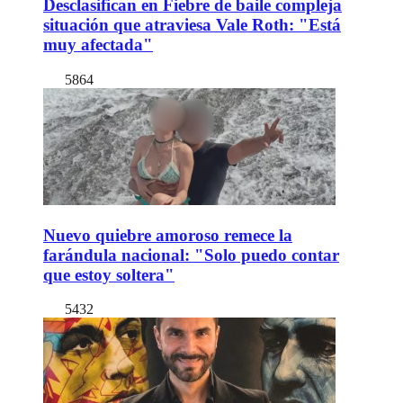
Desclasifican en Fiebre de baile compleja
situación que atraviesa Vale Roth: "Está
muy afectada"
5864
Nuevo quiebre amoroso remece la
farándula nacional: "Solo puedo contar
que estoy soltera"
5432