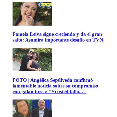
Pamela Leiva sigue creciendo y da el gran
salto: Asumirá importante desafío en TVN
FOTO | Angélica Sepúlveda confirmó
lamentable noticia sobre su compromiso
con galán turco: "Si usted falló..."