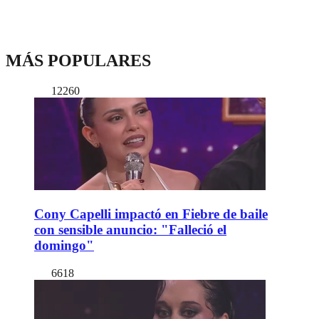
MÁS POPULARES
12260
Cony Capelli impactó en Fiebre de baile
con sensible anuncio: "Falleció el
domingo"
6618