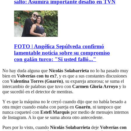
salto: Asumirá importante desafío en TVN
FOTO | Angélica Sepúlveda confirmó
lamentable noticia sobre su compromiso
con galán turco: "Si usted falló..."
No hay duda alguna que
Nicolás Solabarrieta
no lo ha pasado muy
bien en
Volverías con tu ex?
, y es que a sus constantes discusiones
con
Valentina Torres (Guarén)
, su expareja amorosa; se suma el
intercambio de palabras que tuvo con
Carmen Gloria Arroyo
y lo
que sucedió en el detector de mentiras.
Y es que la máquina no le creyó cuando dijo que no había besado a
otra mujer cuando estaba con pareja en
Guarén
, ni tampoco que
nunca coqueteó con
Estefi Marquis
por medio de mensajes internos
de Instagram. A lo que se suma ahora otro antecedente.
Pues por lo visto, cuando
Nicolás Solabarrieta
deje
Volverías con