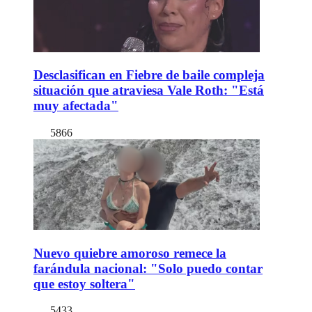
Desclasifican en Fiebre de baile compleja
situación que atraviesa Vale Roth: "Está
muy afectada"
5866
Nuevo quiebre amoroso remece la
farándula nacional: "Solo puedo contar
que estoy soltera"
5433