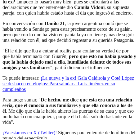
tu ex?
tampoco lo pasará muy bien, pues se enfrentará a las
declaraciones que recientemente dio
Camila Vidoni
, su supuesta
pareja, con quien habría estado hasta el día que ingresó al encierro.
En conversación con
Danilo 21
, la joven argentina contó que se
había venido a Santiago para estar precisamente cerca de su galán,
pero que con lo que ha visto en pantalla ya no tiene ganas de seguir
una relación con él, así que decidió regresar a su querida Patagonia.
"Él le dijo que iba a entrar al reality para contar su verdad de por
qué había terminado con Guarén,
pero que esto no había pasado y
que la había dejado mal a ella, humillada delante de todos sus
amigos y sus familiares
", partió diciendo el influencer.
Te puede interesar:
¡La nueva y la ex! Gala Caldirola y Coté López
se deshacen en elogios: Para saludar a Luis Jiménez en su
cumpleaños
Para luego sumar, "
De hecho, me dice que esta era una relación
seria, que él conocía a sus familiares y que ella conocía a los de
él
. Me dijo que ella le había abierto las puertas de su casa y que eso
no lo hacía con cualquiera, porque ella había sufrido bastante en la
vida".
¡Ya estamos en X (Twitter)!
Síguenos para enterarte de lo último del
mundo del espectáculo