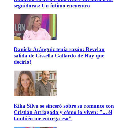
seguidoras: Un íntimo encuentro
Daniela Aránguiz tenía razón: Revelan
salida de Gissella Gallardo de Hay que
decirlo!
Kika Silva se sinceró sobre su romance con
Cristián Arriagada y cómo lo viven: "... él
también me entrega eso"