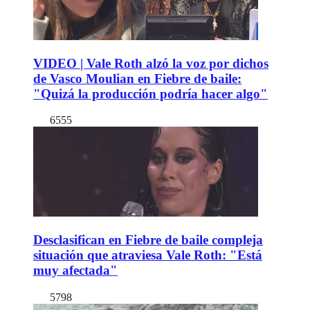
VIDEO | Vale Roth alzó la voz por dichos
de Vasco Moulian en Fiebre de baile:
"Quizá la producción podría hacer algo"
6555
Desclasifican en Fiebre de baile compleja
situación que atraviesa Vale Roth: "Está
muy afectada"
5798