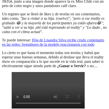
TikTok
, junto a una imagen donde aparece la ex Miss Chile con un
peto de color negro y unos pantalones café claro.
Un registro que se llenó de likes y de teorías en sus comentarios,
tales como,
"fue a visitar a su hija. (vuelve)"; "pero si ese reality es
grabado 😂 y la mayoría de los participantes ya están afuera😂";
"salió a ver a su hija ,ahí está regresando al reality" y "Lo dudo , no
calza con el clima actual"
.
Te puede interesar:
Hija de Lisandra Silva recibe crudo comentario
en las redes: Seguidores de la modelo reaccionaron con todo
Lo cierto es que hasta el momento todas son teorías y habrá que
esperar unas buenas semanas, debido al desfase que lleva el reality
show en comparación a lo que sucede en la vida real, para saber si
efectivamente sigue siendo parte de
¿Ganar o Servir?
o no....