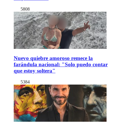
5808
Nuevo quiebre amoroso remece la
farándula nacional: "Solo puedo contar
que estoy soltera"
5384