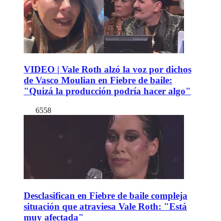
VIDEO | Vale Roth alzó la voz por dichos
de Vasco Moulian en Fiebre de baile:
"Quizá la producción podría hacer algo"
6558
Desclasifican en Fiebre de baile compleja
situación que atraviesa Vale Roth: "Está
muy afectada"