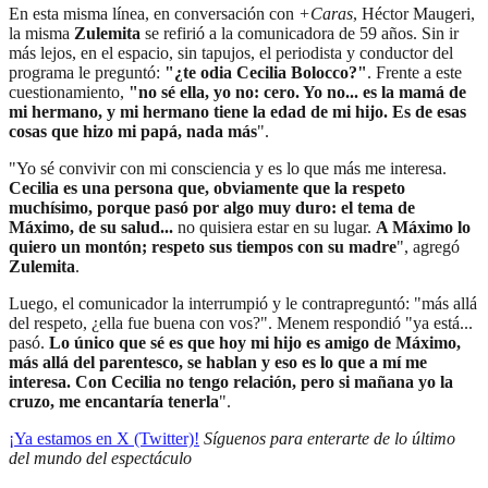
En esta misma línea, en conversación con
+Caras
, Héctor Maugeri,
la misma
Zulemita
se refirió a la comunicadora de 59 años. Sin ir
más lejos, en el espacio, sin tapujos, el periodista y conductor del
programa le preguntó:
"¿te odia Cecilia Bolocco?"
. Frente a este
cuestionamiento,
"no sé ella, yo no: cero. Yo no... es la mamá de
mi hermano, y mi hermano tiene la edad de mi hijo. Es de esas
cosas que hizo mi papá, nada más
".
"Yo sé convivir con mi consciencia y es lo que más me interesa.
Cecilia es una persona que, obviamente que la respeto
muchísimo, porque pasó por algo muy duro: el tema de
Máximo, de su salud...
no quisiera estar en su lugar.
A Máximo lo
quiero un montón; respeto sus tiempos con su madre
", agregó
Zulemita
.
Luego, el comunicador la interrumpió y le contrapreguntó: "más allá
del respeto, ¿ella fue buena con vos?". Menem respondió "ya está...
pasó.
Lo único que sé es que hoy mi hijo es amigo de Máximo,
más allá del parentesco, se hablan y eso es lo que a mí me
interesa.
Con Cecilia no tengo relación, pero si mañana yo la
cruzo, me encantaría tenerla
".
¡Ya estamos en X (Twitter)!
Síguenos para enterarte de lo último
del mundo del espectáculo