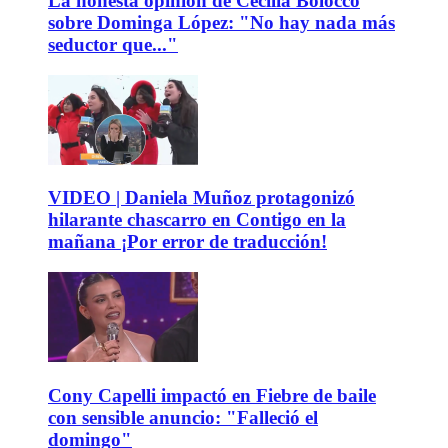
La honesta opinión de Cecilia Bolocco
sobre Dominga López: "No hay nada más
seductor que..."
VIDEO | Daniela Muñoz protagonizó
hilarante chascarro en Contigo en la
mañana ¡Por error de traducción!
Cony Capelli impactó en Fiebre de baile
con sensible anuncio: "Falleció el
domingo"