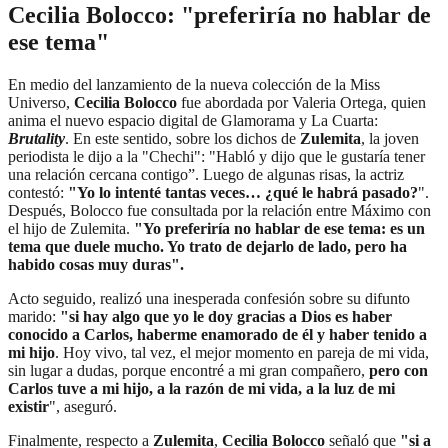
Cecilia Bolocco:
"preferiría no hablar de
ese tema
"
En medio del lanzamiento de la nueva colección de la Miss
Universo,
Cecilia Bolocco
fue abordada por Valeria Ortega, quien
anima el nuevo espacio digital de Glamorama y La Cuarta:
Brutality
. En este sentido, sobre los dichos de
Zulemita
, la joven
periodista le dijo a la "Chechi": "Habló y dijo que le gustaría tener
una relación cercana contigo”. Luego de algunas risas, la actriz
contestó:
"Yo lo intenté tantas veces… ¿qué le habrá pasado?
".
Después, Bolocco fue consultada por la relación entre Máximo con
el hijo de Zulemita.
"Yo preferiría no hablar de ese tema: es un
tema que duele mucho. Yo trato de dejarlo de lado, pero ha
habido cosas muy duras".
Acto seguido, realizó una inesperada confesión sobre su difunto
marido:
"si hay algo que yo le doy gracias a Dios es haber
conocido a Carlos, haberme enamorado de él y haber tenido a
mi hijo
. Hoy vivo, tal vez, el mejor momento en pareja de mi vida,
sin lugar a dudas, porque encontré a mi gran compañero,
pero con
Carlos tuve a mi hijo, a la razón de mi vida, a la luz de mi
existir
", aseguró.
Finalmente, respecto a
Zulemita
,
Cecilia Bolocco
señaló que
"si a