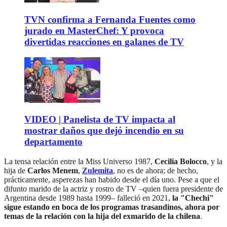
TVN confirma a Fernanda Fuentes como
jurado en MasterChef: Y provoca
divertidas reacciones en galanes de TV
VIDEO | Panelista de TV impacta al
mostrar daños que dejó incendio en su
departamento
La tensa relación entre la Miss Universo 1987,
Cecilia Bolocco
, y la
hija de
Carlos Menem
,
Zulemita
, no es de ahora; de hecho,
prácticamente, asperezas han habido desde el día uno. Pese a que el
difunto marido de la actriz y rostro de TV –quien fuera presidente de
Argentina desde 1989 hasta 1999– falleció en 2021,
la "Chechi"
sigue estando en boca de los programas trasandinos, ahora por
temas de la relación con la hija del exmarido de la chilena
.