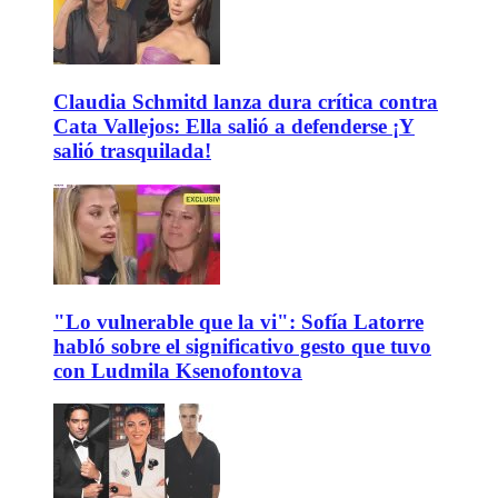
Claudia Schmitd lanza dura crítica contra
Cata Vallejos: Ella salió a defenderse ¡Y
salió trasquilada!
"Lo vulnerable que la vi": Sofía Latorre
habló sobre el significativo gesto que tuvo
con Ludmila Ksenofontova