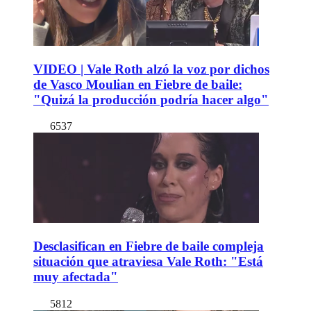
VIDEO | Vale Roth alzó la voz por dichos
de Vasco Moulian en Fiebre de baile:
"Quizá la producción podría hacer algo"
6537
Desclasifican en Fiebre de baile compleja
situación que atraviesa Vale Roth: "Está
muy afectada"
5812