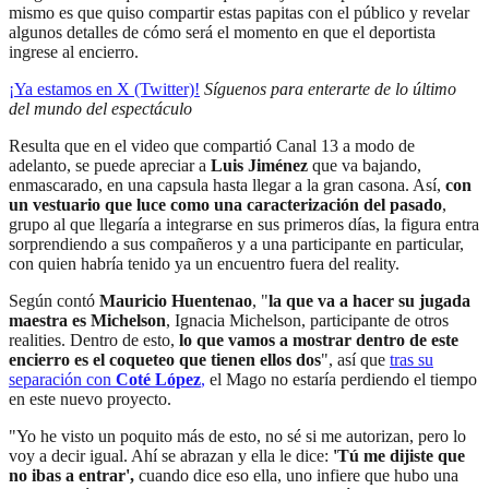
mismo es que quiso compartir estas papitas con el público y revelar
algunos detalles de cómo será el momento en que el deportista
ingrese al encierro.
¡Ya estamos en X (Twitter)!
Síguenos para enterarte de lo último
del mundo del espectáculo
Resulta que en el video que compartió Canal 13 a modo de
adelanto, se puede apreciar a
Luis Jiménez
que va bajando,
enmascarado, en una capsula hasta llegar a la gran casona. Así,
con
un vestuario que luce como una caracterización del pasado
,
grupo al que llegaría a integrarse en sus primeros días, la figura entra
sorprendiendo a sus compañeros y a una participante en particular,
con quien habría tenido ya un encuentro fuera del reality.
Según contó
Mauricio Huentenao
, "
la que va a hacer su jugada
maestra es Michelson
, Ignacia Michelson, participante de otros
realities. Dentro de esto,
lo que vamos a mostrar dentro de este
encierro es el coqueteo que tienen ellos dos
", así que
tras su
separación con
Coté López
,
el Mago no estaría perdiendo el tiempo
en este nuevo proyecto.
"Yo he visto un poquito más de esto, no sé si me autorizan, pero lo
voy a decir igual. Ahí se abrazan y ella le dice:
'Tú me dijiste que
no ibas a entrar',
cuando dice eso ella, uno infiere que hubo una