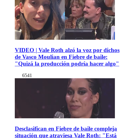
VIDEO | Vale Roth alzó la voz por dichos
de Vasco Moulian en Fiebre de baile:
"Quizá la producción podría hacer algo"
6541
Desclasifican en Fiebre de baile compleja
situación que atraviesa Vale Roth: "Está