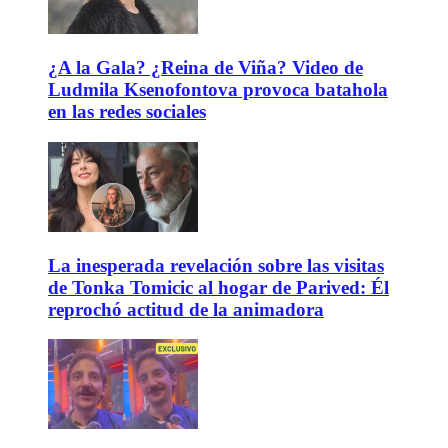
¿A la Gala? ¿Reina de Viña? Video de
Ludmila Ksenofontova provoca batahola
en las redes sociales
La inesperada revelación sobre las visitas
de Tonka Tomicic al hogar de Parived: Él
reprochó actitud de la animadora