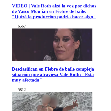
VIDEO | Vale Roth alzó la voz por dichos
de Vasco Moulian en Fiebre de baile:
"Quizá la producción podría hacer algo"
6567
Desclasifican en Fiebre de baile compleja
situación que atraviesa Vale Roth: "Está
muy afectada"
5812