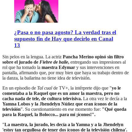
¿Pasa o no pasa agosto? La verdad tras el
supuesto fin de Hay que decirlo en Canal
13
Sin pelos en la lengua. La actriz
Pancha Merino opinó sin filtro
sobre el jurado de
Fiebre de baile
,
entregando sus impresiones al
rol que ha tomado la
maestra Edymar
y sus intervenciones en
pantalla, afirmando que, por muy bien que haya su trabajo dentro de
la danza, la bailarina no tiene idea de televisión.
En un episodio de
Tal cual
de TV+, la intérprete dijo que "
yo le
comentaba a la Raquel que es un amor la maestra, pero no
cacha nada de tele, de cultura televisiva.
La otra vez le decía a la
Yamna Lobos y la Jhendelyn Núñez que eran íconos de la
televisión
". Su cuestionamiento en ese momento fue:
"Qué queda
para la Raquel, la Bolocco... para mí ¡íconos!".
"
La maestra, la jurado, les decía a la Yamna y a la Jhendelyn
'estoy tan orgullosa de tener dos íconos de la televisión chilena'.