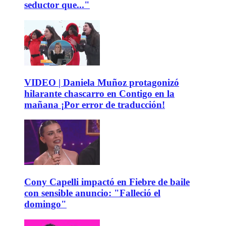
seductor que..."
VIDEO | Daniela Muñoz protagonizó
hilarante chascarro en Contigo en la
mañana ¡Por error de traducción!
Cony Capelli impactó en Fiebre de baile
con sensible anuncio: "Falleció el
domingo"