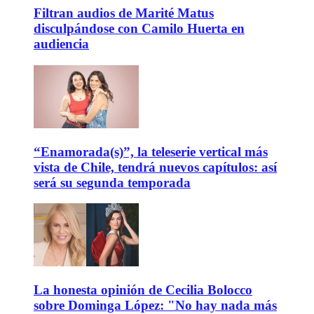
Filtran audios de Marité Matus
disculpándose con Camilo Huerta en
audiencia
“Enamorada(s)”, la teleserie vertical más
vista de Chile, tendrá nuevos capítulos: así
será su segunda temporada
La honesta opinión de Cecilia Bolocco
sobre Dominga López: "No hay nada más