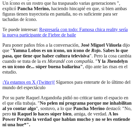
Un ícono es un rostro que ha traspasado varias generaciones ",
explicó
Pancha Merino,
haciendo hincapié en que, si bien ambas
figuras tienen trayectoria en pantalla, no es suficiente para ser
tachadas de ícono.
Te puede interesar:
Regresaría con todo: Famosa chica reality sería
la nueva participante de Fiebre de baile
Para poner paños fríos a la conversación,
José Miguel Viñuela
dijo
que "
Yamna Lobos es un ícono, un ícono de
Rojo
. Sabes lo que
pasa, que tiene que haber cultura televisiva
". Pero la cosa cambia
cuando se trata de la ex
Morandé con compañía
. "
Y la Jhendelyn
es un ícono de... súper buena bailarina"
, dijo ante las risas en el
estudio.
¡Ya estamos en X (Twitter)!
Síguenos para enterarte de lo último del
mundo del espectáculo
Por su parte Raquel Argandoña pidió no criticar tanto el espacio en
el que ella trabaja. "
No pelen mi programa porque me inhabilitan
al yo contar algo
", sostuvo, a lo que
Pancha Merino
destacó: "No,
pero
tú Raquel lo haces súper bien
, amiga, de verdad.
A los
Power Peralta la verdad que hablan mucho y no se les entiende
ni una hue*".