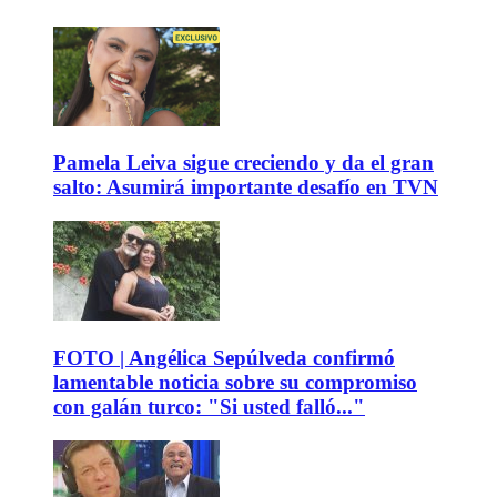
Pamela Leiva sigue creciendo y da el gran
salto: Asumirá importante desafío en TVN
FOTO | Angélica Sepúlveda confirmó
lamentable noticia sobre su compromiso
con galán turco: "Si usted falló..."