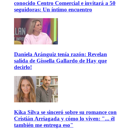
conocido Centro Comercial e invitará a 50
seguidoras: Un íntimo encuentro
Daniela Aránguiz tenía razón: Revelan
salida de Gissella Gallardo de Hay que
decirlo!
Kika Silva se sinceró sobre su romance con
Cristián Arriagada y cómo lo viven: "... él
también me entrega eso"