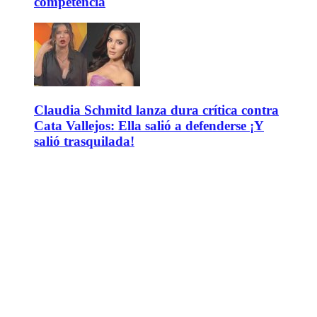
competencia
Claudia Schmitd lanza dura crítica contra
Cata Vallejos: Ella salió a defenderse ¡Y
salió trasquilada!