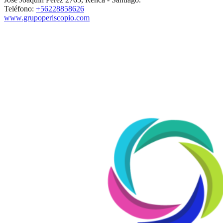
Teléfono:
+56228858626
www.grupoperiscopio.com