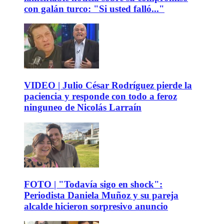
con galán turco: "Si usted falló..."
VIDEO | Julio César Rodríguez pierde la
paciencia y responde con todo a feroz
ninguneo de Nicolás Larraín
FOTO | "Todavía sigo en shock":
Periodista Daniela Muñoz y su pareja
alcalde hicieron sorpresivo anuncio