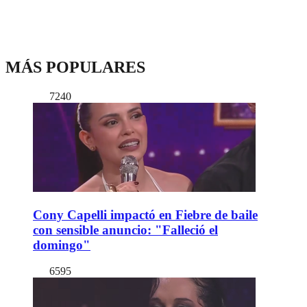
MÁS POPULARES
7240
Cony Capelli impactó en Fiebre de baile
con sensible anuncio: "Falleció el
domingo"
6595