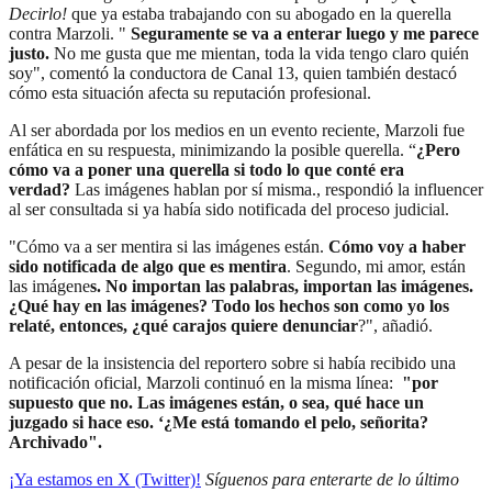
Decirlo!
que ya estaba trabajando con su abogado en la querella
contra Marzoli. "
Seguramente se va a enterar luego y me parece
justo.
No me gusta que me mientan, toda la vida tengo claro quién
soy", comentó la conductora de Canal 13, quien también destacó
cómo esta situación afecta su reputación profesional.
Al ser abordada por los medios en un evento reciente, Marzoli fue
enfática en su respuesta, minimizando la posible querella. “
¿Pero
cómo va a poner una querella si todo lo que conté era
verdad?
Las imágenes hablan por sí misma., respondió la influencer
al ser consultada si ya había sido notificada del proceso judicial.
"Cómo va a ser mentira si las imágenes están.
Cómo voy a haber
sido notificada de algo que es mentira
. Segundo, mi amor, están
las imágene
s. No importan las palabras, importan las imágenes.
¿Qué hay en las imágenes? Todo los hechos son como yo los
relaté, entonces, ¿qué carajos quiere denunciar
?", añadió.
A pesar de la insistencia del reportero sobre si había recibido una
notificación oficial, Marzoli continuó en la misma línea:
"por
supuesto que no. Las imágenes están, o sea, qué hace un
juzgado si hace eso. ‘¿Me está tomando el pelo, señorita?
Archivado".
¡Ya estamos en X (Twitter)!
Síguenos para enterarte de lo último