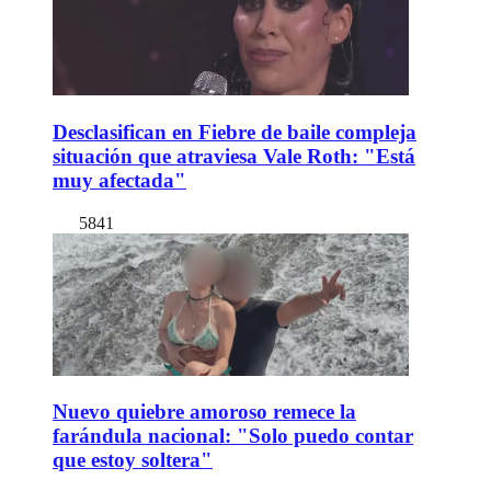
Desclasifican en Fiebre de baile compleja
situación que atraviesa Vale Roth: "Está
muy afectada"
5841
Nuevo quiebre amoroso remece la
farándula nacional: "Solo puedo contar
que estoy soltera"