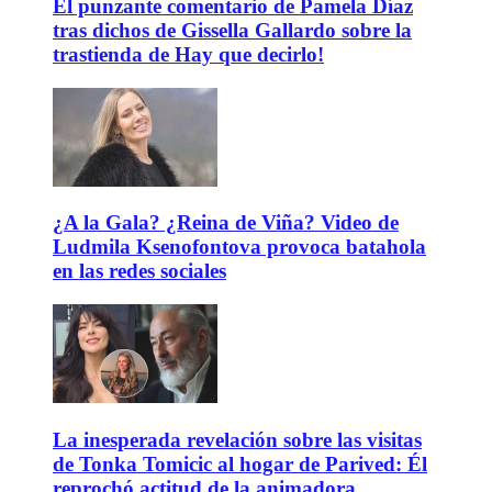
El punzante comentario de Pamela Díaz
tras dichos de Gissella Gallardo sobre la
trastienda de Hay que decirlo!
¿A la Gala? ¿Reina de Viña? Video de
Ludmila Ksenofontova provoca batahola
en las redes sociales
La inesperada revelación sobre las visitas
de Tonka Tomicic al hogar de Parived: Él
reprochó actitud de la animadora