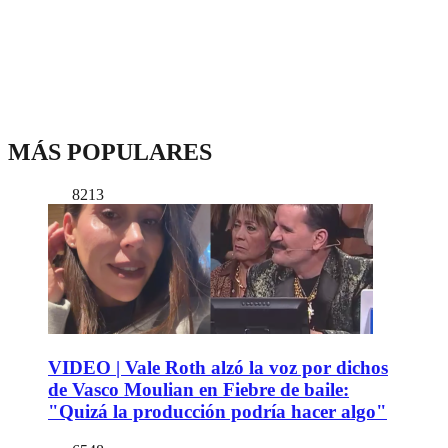
MÁS POPULARES
8213
VIDEO | Vale Roth alzó la voz por dichos
de Vasco Moulian en Fiebre de baile:
"Quizá la producción podría hacer algo"