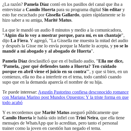
¿La razón?
Pamela Díaz
contó en los pasillos del canal que iba a
entrevistar a
Camilo Huerta
para su programa digital
Sin editar
y
esto fue escuchado por
Gissella Gallardo
, quien rápidamente se lo
hizo saber a su amiga,
Marité Matus
.
La que le mandó un audio 8 minutos y medio a la comunicadora,
"
Algún día lo voy a mostrar porque, para mí, es un chantaje
",
dijo
La Fiera
. Y agregó, "La Gissella me muestra la mitad del audio
y después la Gisse me lo envía porque la Marite lo acepta, y
yo se lo
mandé a mi abogado y al abogado de Huerta
".
Pamela Díaz
desclasificó que en el bullado audio, "
Ella me dice,
‘Pamela, ¿por qué defiendes tanto a Huerta? Ten cuidado
porque en abril viene el juicio en su contra'
", y que si bien, en un
comienzo, ella no iba a interferir en el tema, todo cambió cuando
supo que en la demanda aparecía el nombre de su hija.
Te puede interesar:
Agustín Pastorino confiesa desconocido romance
con Mariana Marino post Mundos Opuestos: Y la triste forma en que
todo acabó
Y es recordemos que
Marité Matus
aseguró públicamente que
Camilo Huerta
le había sido infiel con
Trini Neira
, que ella tiene
mensajes de WhatsApp que lo acreditan, pero tanto el personal
trainer como la joven en cuestión han negado el tema.