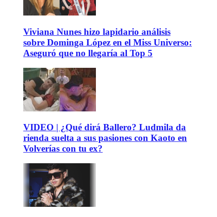
Viviana Nunes hizo lapidario análisis
sobre Dominga López en el Miss Universo:
Aseguró que no llegaría al Top 5
VIDEO | ¿Qué dirá Ballero? Ludmila da
rienda suelta a sus pasiones con Kaoto en
Volverías con tu ex?