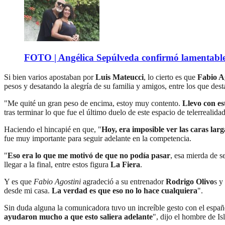
FOTO | Angélica Sepúlveda confirmó lamentable n
Si bien varios apostaban por
Luis Mateucci
, lo cierto es que
Fabio A
pesos y desatando la alegría de su familia y amigos, entre los que des
"Me quité un gran peso de encima, estoy muy contento.
Llevo con e
tras terminar lo que fue el último duelo de este espacio de telerrealidad
Haciendo el hincapié en que, "
Hoy, era imposible ver las caras la
fue muy importante para seguir adelante en la competencia.
"
Eso era lo que me motivó de que no podía pasar
, esa mierda de s
llegar a la final, entre estos figura
La Fiera
.
Y es que
Fabio Agostini
agradeció a su entrenador
Rodrigo Olivo
s y
desde mi casa.
La verdad es que eso no lo hace cualquiera
".
Sin duda alguna la comunicadora tuvo un increíble gesto con el españ
ayudaron mucho a que esto saliera adelante
", dijo el hombre de Is