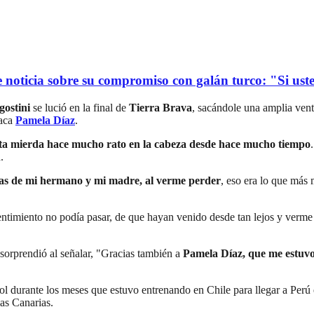
oticia sobre su compromiso con galán turco: "Si usted
gostini
se lució en la final de
Tierra Brava
, sacándole una amplia vent
taca
Pamela Díaz
.
sta mierda hace mucho rato en la cabeza desde hace mucho tiempo
.
rgas de mi hermano y mi madre, al verme perder
, eso era lo que más 
entimiento no podía pasar, de que hayan venido desde tan lejos y verme
 sorprendió al señalar, "Gracias también a
Pamela Díaz, que me estuvo
ol durante los meses que estuvo entrenando en Chile para llegar a Per
las Canarias.