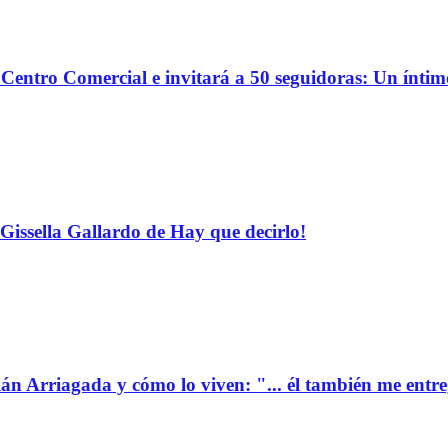
o Centro Comercial e invitará a 50 seguidoras: Un ínti
Gissella Gallardo de Hay que decirlo!
ián Arriagada y cómo lo viven: "... él también me entr