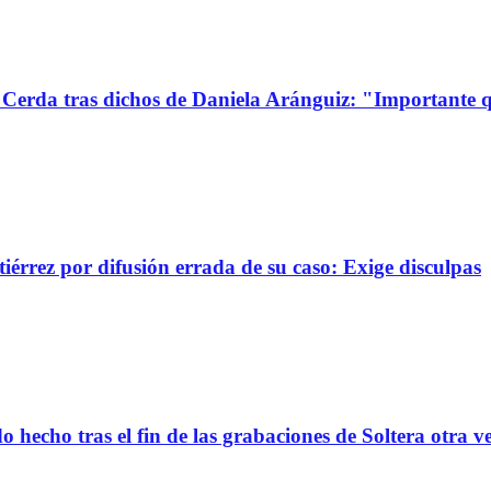
Cerda tras dichos de Daniela Aránguiz: "Importante 
érrez por difusión errada de su caso: Exige disculpas
 hecho tras el fin de las grabaciones de Soltera otra v