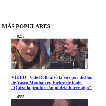
MÁS POPULARES
8218
VIDEO | Vale Roth alzó la voz por dichos
de Vasco Moulian en Fiebre de baile:
"Quizá la producción podría hacer algo"
6555