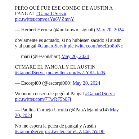
PERO QUÉ FUE ESE COMBO DE AUSTIN A
PANGAL
#GanarOServir
pic.twitter.com/qaYu6VZmnY
— Herbert Herrera (@unknown_signall)
May 20, 2024
obviamente es actuado, si no hubiesen sacado al austin
y al pangal
#GanaroServir
pic.twitter.com/n6eEro8bNc
— mari (@lessonshart)
May 20, 2024
CTMARE EL PANGAL Y EL AUSTIN
#GanarOServir
pic.twitter.com/Iw7IYKUb2N
— Escorpi00 (@escorpi000)
May 20, 2024
Weoooon enserio le pegó al Pangal
#GanarOServir
pic.twitter.com/7TwR75b07j
— Paulina Cornejo Urrutia (@PauAlejandra14)
May
20, 2024
No me espera la pelea de pangal y Austin
#GanaroServir
pic.twitter.com/UZ14nCYoDh