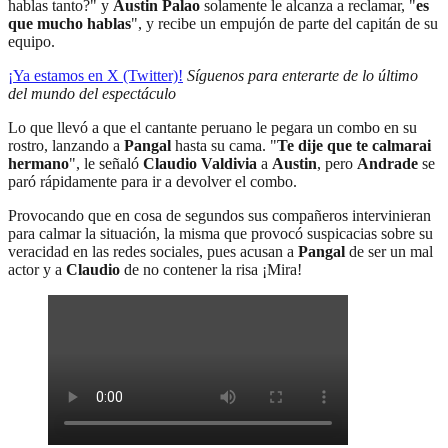
hablas tanto?" y
Austin Palao
solamente le alcanza a reclamar, "
es
que mucho hablas
", y recibe un empujón de parte del capitán de su
equipo.
¡Ya estamos en X (Twitter)!
Síguenos para enterarte de lo último
del mundo del espectáculo
Lo que llevó a que el cantante peruano le pegara un combo en su
rostro, lanzando a
Pangal
hasta su cama. "
Te dije que te calmarai
hermano
", le señaló
Claudio Valdivia
a
Austin
, pero
Andrade
se
paró rápidamente para ir a devolver el combo.
Provocando que en cosa de segundos sus compañeros intervinieran
para calmar la situación, la misma que provocó suspicacias sobre su
veracidad en las redes sociales, pues acusan a
Pangal
de ser un mal
actor y a
Claudio
de no contener la risa ¡Mira!