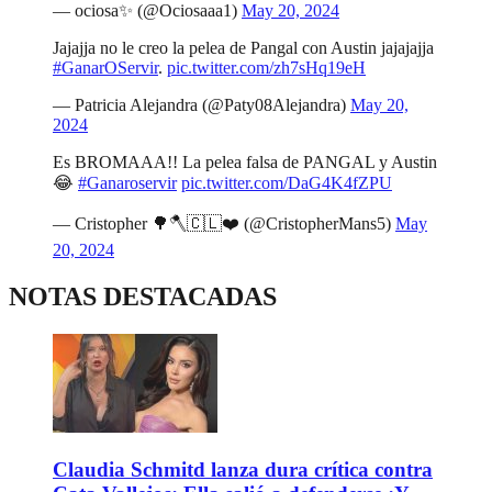
— ociosa✨ (@Ociosaaa1)
May 20, 2024
Jajajja no le creo la pelea de Pangal con Austin jajajajja
#GanarOServir
.
pic.twitter.com/zh7sHq19eH
— Patricia Alejandra (@Paty08Alejandra)
May 20,
2024
Es BROMAAA!! La pelea falsa de PANGAL y Austin
😂
#Ganaroservir
pic.twitter.com/DaG4K4fZPU
— Cristopher 🌳🪓🇨🇱❤️ (@CristopherMans5)
May
20, 2024
NOTAS DESTACADAS
Claudia Schmitd lanza dura crítica contra