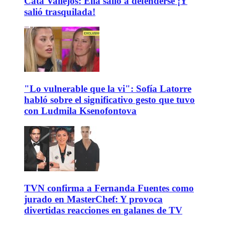
Cata Vallejos: Ella salió a defenderse ¡Y
salió trasquilada!
"Lo vulnerable que la vi": Sofía Latorre
habló sobre el significativo gesto que tuvo
con Ludmila Ksenofontova
TVN confirma a Fernanda Fuentes como
jurado en MasterChef: Y provoca
divertidas reacciones en galanes de TV