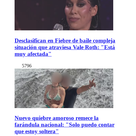
Desclasifican en Fiebre de baile compleja
situación que atraviesa Vale Roth: "Está
muy afectada"
5796
Nuevo quiebre amoroso remece la
farándula nacional: "Solo puedo contar
que estoy soltera"