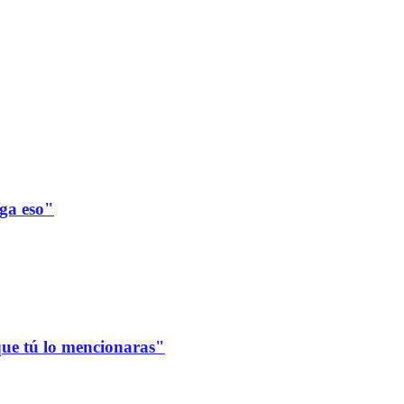
ega eso"
que tú lo mencionaras"