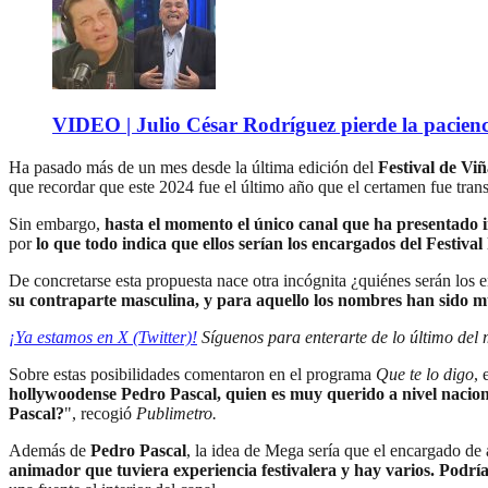
VIDEO | Julio César Rodríguez pierde la pacienc
Ha pasado más de un mes desde la última edición del
Festival de Vi
que recordar que este 2024 fue el último año que el certamen fue trans
Sin embargo,
hasta el momento el único canal que ha presentado i
por
lo que todo indica que ellos serían los encargados del Festival
De concretarse esta propuesta nace otra incógnita ¿quiénes serán los
su contraparte masculina, y para aquello los nombres han sido mu
¡Ya estamos en X (Twitter)!
Síguenos para enterarte de lo último del
Sobre estas posibilidades comentaron en el programa
Que te lo digo
, 
hollywoodense Pedro Pascal, quien es muy querido a nivel naciona
Pascal?
", recogió
Publimetro.
Además de
Pedro Pascal
, la idea de Mega sería que el encargado de 
animador que tuviera experiencia festivalera y hay varios. Pod