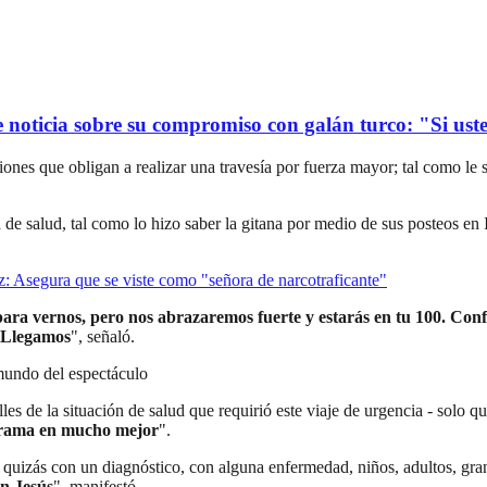
oticia sobre su compromiso con galán turco: "Si usted
aciones que obligan a realizar una travesía por fuerza mayor; tal como le
e salud, tal como lo hizo saber la gitana por medio de sus posteos en 
rez: Asegura que se viste como "señora de narcotraficante"
para vernos, pero nos abrazaremos fuerte y estarás en tu 100. Con
Llegamos
", señaló.
 mundo del espectáculo
s de la situación de salud que requirió este viaje de urgencia - solo q
norama en mucho mejor
".
uizás con un diagnóstico, con alguna enfermedad, niños, adultos, gran
en Jesús
", manifestó.