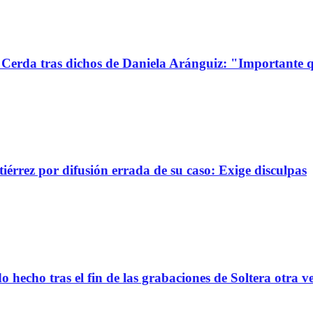
Cerda tras dichos de Daniela Aránguiz: "Importante 
érrez por difusión errada de su caso: Exige disculpas
 hecho tras el fin de las grabaciones de Soltera otra v