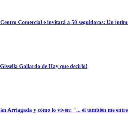
o Centro Comercial e invitará a 50 seguidoras: Un ínti
Gissella Gallardo de Hay que decirlo!
ián Arriagada y cómo lo viven: "... él también me entr