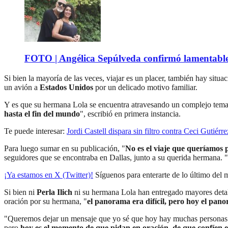
FOTO | Angélica Sepúlveda confirmó lamentable n
Si bien la mayoría de las veces, viajar es un placer, también hay situ
un avión a
Estados Unidos
por un delicado motivo familiar.
Y es que su hermana Lola se encuentra atravesando un complejo tema d
hasta el fin del mundo
", escribió en primera instancia.
Te puede interesar:
Jordi Castell dispara sin filtro contra Ceci Gutiér
Para luego sumar en su publicación, "
No es el viaje que queríamos 
seguidores que se encontraba en Dallas, junto a su querida hermana. "
¡Ya estamos en X (Twitter)!
Síguenos para enterarte de lo último del
Si bien ni
Perla Ilich
ni su hermana Lola han entregado mayores detalle
oración por su hermana, "
el panorama era difícil, pero hoy el pa
"Queremos dejar un mensaje que yo sé que hoy hay muchas personas q
pero
hoy es el momento de que pidan en oración, de que confíen 