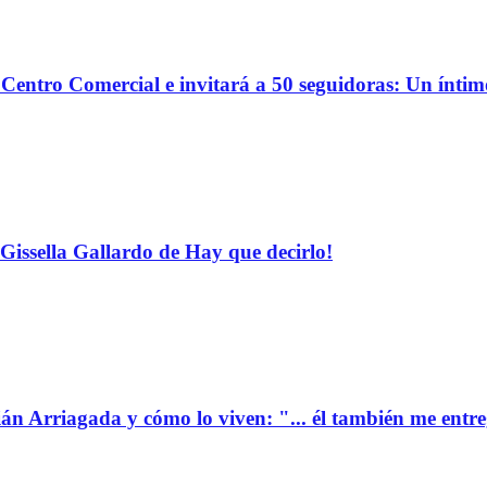
o Centro Comercial e invitará a 50 seguidoras: Un ínti
Gissella Gallardo de Hay que decirlo!
ián Arriagada y cómo lo viven: "... él también me entr