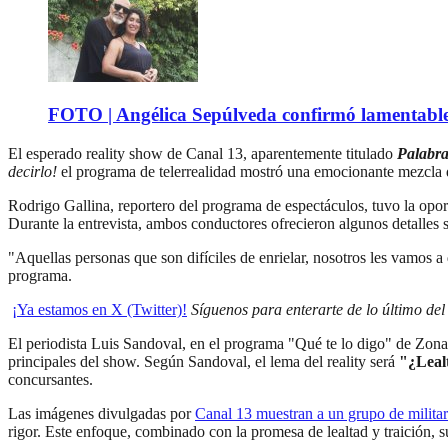
FOTO | Angélica Sepúlveda confirmó lamentable n
El esperado reality show de Canal 13, aparentemente titulado
Palabr
decirlo!
el programa de telerrealidad mostró una emocionante mezcla d
Rodrigo Gallina, reportero del programa de espectáculos, tuvo la opor
Durante la entrevista, ambos conductores ofrecieron algunos detalles so
"Aquellas personas que son difíciles de enrielar, nosotros les vamos 
programa.
¡Ya estamos en X (Twitter)!
Síguenos para enterarte de lo último de
El periodista Luis Sandoval, en el programa "Qué te lo digo" de Zona
principales del show. Según Sandoval, el lema del reality será
"¿Lealt
concursantes.
Las imágenes divulgadas por
Canal 13 muestran a un grupo de milita
rigor. Este enfoque, combinado con la promesa de lealtad y traición, 