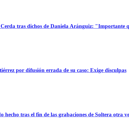
Cerda tras dichos de Daniela Aránguiz: "Importante 
érrez por difusión errada de su caso: Exige disculpas
 hecho tras el fin de las grabaciones de Soltera otra v