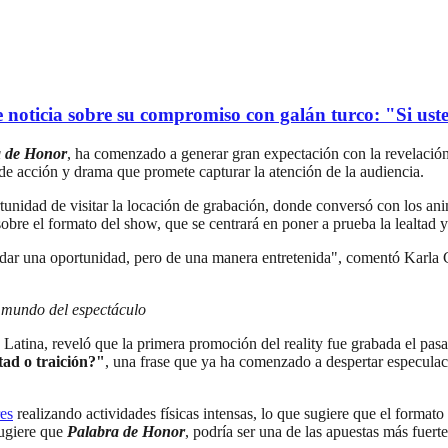
oticia sobre su compromiso con galán turco: "Si usted
a de Honor
, ha comenzado a generar gran expectación con la revelación
e acción y drama que promete capturar la atención de la audiencia.
tunidad de visitar la locación de grabación, donde conversó con los an
bre el formato del show, que se centrará en poner a prueba la lealtad y l
a dar una oportunidad, pero de una manera entretenida", comentó Karla C
l mundo del espectáculo
 Latina, reveló que la primera promoción del reality fue grabada el pa
ad o traición?"
, una frase que ya ha comenzado a despertar especulaci
res
realizando actividades físicas intensas, lo que sugiere que el format
sugiere que
Palabra de Honor
, podría ser una de las apuestas más fuert