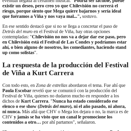
eventual llegada al certamen musical. "
Podría ser factible, puede
existir un deseo, pero creo yo que Chilevisión no correrá el
riesgo, porque siento que Mega quiere bajarnos y sería ideal
que fuéramos a Viña y nos vaya mal...",
sostuvo.
En ese sentido destacó que si no se llega a concretar el paso de
Detrás del muro
en el Festival de Viña, hay otras opciones
contempladas: "
Chilevisión no nos va a dejar dar ese paso, pero
en Chilevisión está el Festival de Las Condes y podríamos estar
ahí, o bien alguno de nosotros, los comediantes, haciendo stand
up como solistas
".
La respuesta de la producción del Festival
de Viña a Kurt Carrera
Con todo esto, en
Zona de estrellas
abordaron el tema. Fue ahí que
Paula Escobar
reveló que se comunicó con la producción del
Festival de Viña, quienes no dudaron mucho en responder a los
dichos de
Kurt Carrera
. "
Nunca ha estado considerado ese
elenco o ese show (
Detrás del muro
), ni el año pasado, ni ahora,
ni nunca.
Más allá que CHV o Mega los dejara o no, la marca es de
CHV
y jamás se ha visto que un canal le promocione los
contenidos a otro…
por ahí partamos", señalaron.