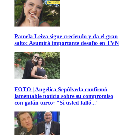
Pamela Leiva sigue creciendo y da el gran
salto: Asumirá importante desafío en TVN
FOTO | Angélica Sepúlveda confirmó
lamentable noticia sobre su compromiso
con galán turco: "Si usted falló..."