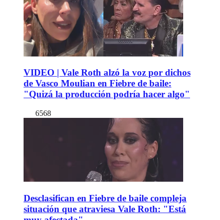
VIDEO | Vale Roth alzó la voz por dichos
de Vasco Moulian en Fiebre de baile:
"Quizá la producción podría hacer algo"
6568
Desclasifican en Fiebre de baile compleja
situación que atraviesa Vale Roth: "Está
muy afectada"