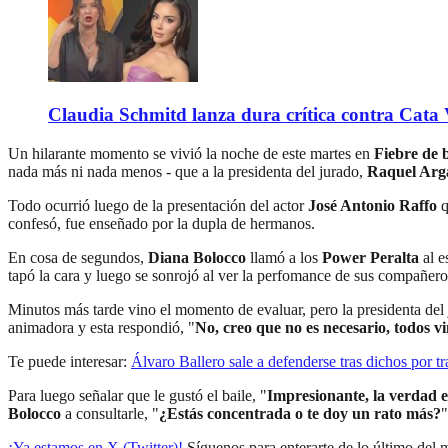
Claudia Schmitd lanza dura crítica contra Cata Va
Un hilarante momento se vivió la noche de este martes en
Fiebre de b
nada más ni nada menos - que a la presidenta del jurado,
Raquel Ar
Todo ocurrió luego de la presentación del actor
José Antonio Raffo
q
confesó, fue enseñado por la dupla de hermanos.
En cosa de segundos,
Diana Bolocco
llamó a los
Power Peralta
al e
tapó la cara y luego se sonrojó al ver la perfomance de sus compañero
Minutos más tarde vino el momento de evaluar, pero la presidenta del 
animadora y esta respondió, "
No, creo que no es necesario, todos v
Te puede interesar:
Álvaro Ballero sale a defenderse tras dichos por 
Para luego señalar que le gustó el baile, "
Impresionante, la verdad 
Bolocco
a consultarle, "
¿Estás concentrada o te doy un rato más?
"
¡Ya estamos en X (Twitter)!
Síguenos para enterarte de lo último del