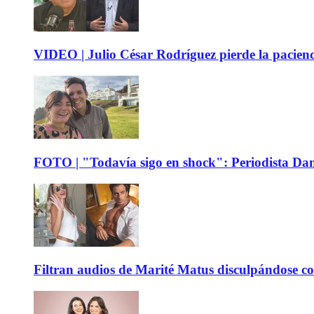
VIDEO | Julio César Rodríguez pierde la pacienc
FOTO | "Todavía sigo en shock": Periodista Dani
Filtran audios de Marité Matus disculpándose c