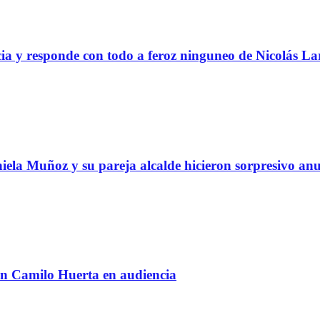
ia y responde con todo a feroz ninguneo de Nicolás La
ela Muñoz y su pareja alcalde hicieron sorpresivo an
on Camilo Huerta en audiencia