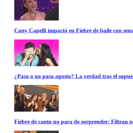
Cony Capelli impactó en Fiebre de baile con sen
¿Pasa o no pasa agosto? La verdad tras el supue
Fiebre de canto no para de sorprender: Filtran 