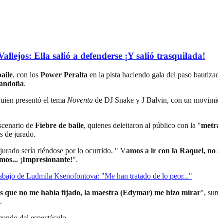
llejos: Ella salió a defenderse ¡Y salió trasquilada!
aile
, con los
Power Peralta
en la pista haciendo gala del paso bautiz
gandoña
.
uien presentó el tema
Noventa
de DJ Snake y J Balvin, con un movimie
scenario de
Fiebre de baile
, quienes deleitaron al público con la "
metra
s de jurado.
jurado sería riéndose por lo ocurrido. " V
amos a ir con la Raquel, no 
imos... ¡Impresionante!
".
trabajo de Ludmila Ksenofontova: "Me han tratado de lo peor..."
es que no me había fijado, la maestra (Edymar) me hizo mirar
", su
.
 mundo del espectáculo