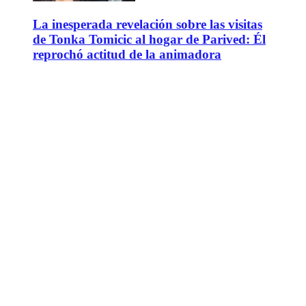
La inesperada revelación sobre las visitas
de Tonka Tomicic al hogar de Parived: Él
reprochó actitud de la animadora