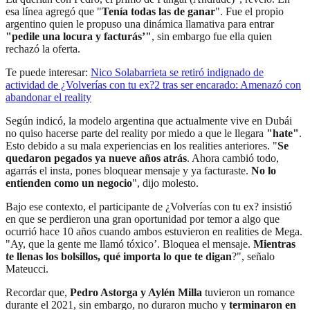
esa línea agregó que "
Tenía todas las de ganar
". Fue el propio
argentino quien le propuso una dinámica llamativa para entrar
"pedile una locura y facturás’"
, sin embargo fue ella quien
rechazó la oferta.
Te puede interesar:
Nico Solabarrieta se retiró indignado de
actividad de ¿Volverías con tu ex?2 tras ser encarado: Amenazó con
abandonar el reality
Según indicó, la modelo argentina que actualmente vive en Dubái
no quiso hacerse parte del reality por miedo a que le llegara
"hate"
.
Esto debido a su mala experiencias en los realities anteriores. "
Se
quedaron pegados ya nueve años atrás
. Ahora cambió todo,
agarrás el insta, pones bloquear mensaje y ya facturaste.
No lo
entienden como un negocio
", dijo molesto.
Bajo ese contexto, el participante de ¿Volverías con tu ex? insistió
en que se perdieron una gran oportunidad por temor a algo que
ocurrió hace 10 años cuando ambos estuvieron en realities de Mega.
"Ay, que la gente me llamó tóxico’. Bloquea el mensaje.
Mientras
te llenas los bolsillos, qué importa lo que te digan
?", señalo
Mateucci.
Recordar que,
Pedro Astorga y Aylén Milla
tuvieron un romance
durante el 2021, sin embargo, no duraron mucho y
terminaron en