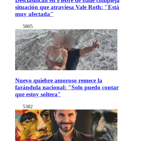
Desclasifican en Fiebre de baile compleja
situación que atraviesa Vale Roth: "Está
muy afectada"
5805
Nuevo quiebre amoroso remece la
farándula nacional: "Solo puedo contar
que estoy soltera"
5382