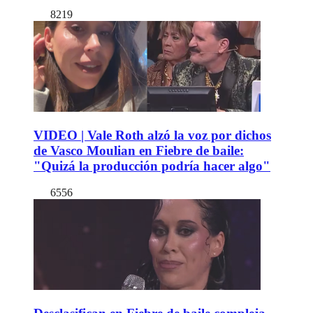
8219
VIDEO | Vale Roth alzó la voz por dichos
de Vasco Moulian en Fiebre de baile:
"Quizá la producción podría hacer algo"
6556