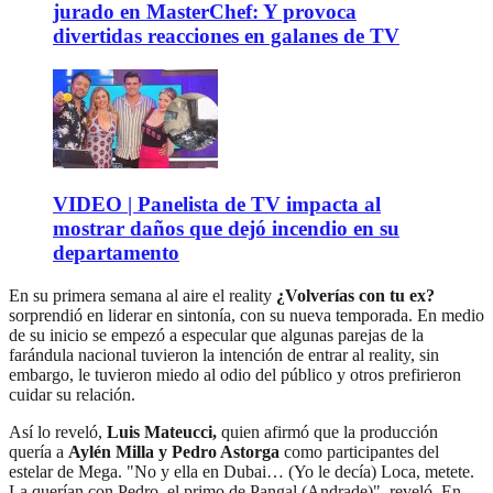
jurado en MasterChef: Y provoca
divertidas reacciones en galanes de TV
VIDEO | Panelista de TV impacta al
mostrar daños que dejó incendio en su
departamento
En su primera semana al aire el reality
¿Volverías con tu ex?
sorprendió en liderar en sintonía, con su nueva temporada. En medio
de su inicio se empezó a especular que algunas parejas de la
farándula nacional tuvieron la intención de entrar al reality, sin
embargo, le tuvieron miedo al odio del público y otros prefirieron
cuidar su relación.
Así lo reveló,
Luis Mateucci,
quien afirmó que la producción
quería a
Aylén Milla y Pedro Astorga
como participantes del
estelar de Mega. "No y ella en Dubai… (Yo le decía) Loca, metete.
La querían con Pedro, el primo de Pangal (Andrade)", reveló. En