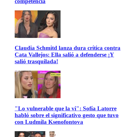
competencia
Claudia Schmitd lanza dura crítica contra
Cata Vallejos: Ella salió a defenderse ¡Y
salió trasquilada!
"Lo vulnerable que la vi": Sofía Latorre
habló sobre el significativo gesto que tuvo
con Ludmila Ksenofontova