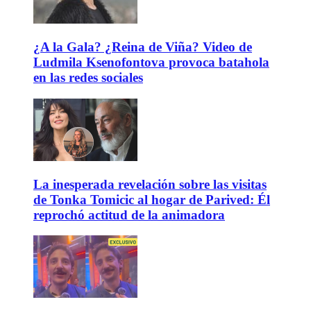
¿A la Gala? ¿Reina de Viña? Video de
Ludmila Ksenofontova provoca batahola
en las redes sociales
La inesperada revelación sobre las visitas
de Tonka Tomicic al hogar de Parived: Él
reprochó actitud de la animadora