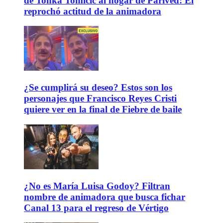
de Tonka Tomicic al hogar de Parived: Él
reprochó actitud de la animadora
¿Se cumplirá su deseo? Estos son los
personajes que Francisco Reyes Cristi
quiere ver en la final de Fiebre de baile
¿No es María Luisa Godoy? Filtran
nombre de animadora que busca fichar
Canal 13 para el regreso de Vértigo