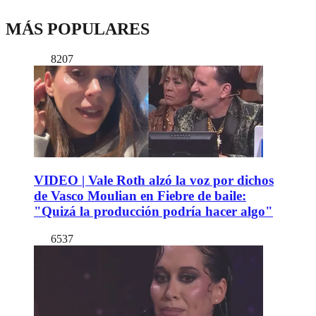
MÁS POPULARES
8207
VIDEO | Vale Roth alzó la voz por dichos
de Vasco Moulian en Fiebre de baile:
"Quizá la producción podría hacer algo"
6537