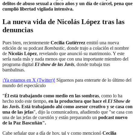
delitos de abuso sexual a cinco años y un día de cárcel, pena que
cumplió libertad vigilada intensiva.
La nueva vida de Nicolás López tras las
denuncias
Pues bien, recientemente
Cecilia Gutiérrez
emitió una nueva
edición de su podcast
Bombastic
, donde trajo a colación el nombre
de
Nicolás López
, revelando que anunció su matrimonio. Y este
sería nada más y nada menos que con una importante miembro del
programa digital
El show de las Javis
, donde trabaja tras
bambalinas.
¡Ya estamos en X (Twitter)!
Síguenos para enterarte de lo último del
mundo del espectáculo
"
Él está trabajando como medio en las sombras
, como lo ha
hecho todo este tiempo,
en la productora que hace el
El Show de
las Javis
. Está trabajando ahí como asesor creativo y se casa con
una de las jefas
", dijo la comunicadora, añadiendo que "se casa con
una de las jefas de cuestión y están preparando un
podcast nuevo
de la Paz Bascuñán".
Cabe señalar que a día de hoy, tal y como mencionó
Cecilia