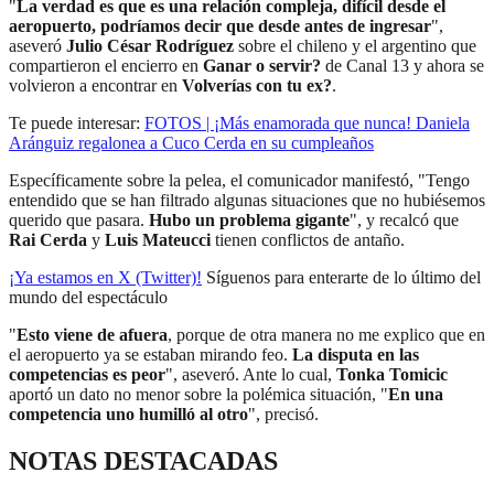
"
La verdad es que es una relación compleja, difícil desde el
aeropuerto, podríamos decir que desde antes de ingresar
",
aseveró
Julio César Rodríguez
sobre el chileno y el argentino que
compartieron el encierro en
Ganar o servir?
de Canal 13 y ahora se
volvieron a encontrar en
Volverías con tu ex?
.
Te puede interesar:
FOTOS | ¡Más enamorada que nunca! Daniela
Aránguiz regalonea a Cuco Cerda en su cumpleaños
Específicamente sobre la pelea, el comunicador manifestó, "Tengo
entendido que se han filtrado algunas situaciones que no hubiésemos
querido que pasara.
Hubo un problema gigante
", y recalcó que
Rai Cerda
y
Luis Mateucci
tienen conflictos de antaño.
¡Ya estamos en X (Twitter)!
Síguenos para enterarte de lo último del
mundo del espectáculo
"
Esto viene de afuera
, porque de otra manera no me explico que en
el aeropuerto ya se estaban mirando feo.
La disputa en las
competencias es peor
", aseveró. Ante lo cual,
Tonka Tomicic
aportó un dato no menor sobre la polémica situación, "
En una
competencia uno humilló al otro
", precisó.
NOTAS DESTACADAS