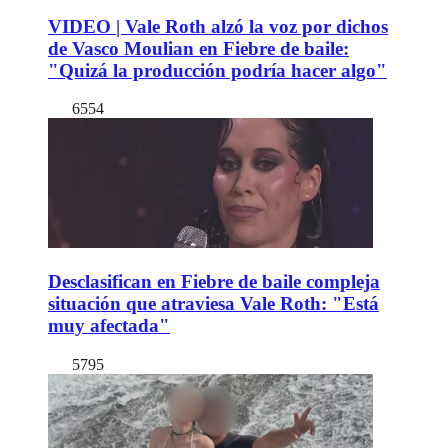
VIDEO | Vale Roth alzó la voz por dichos
de Vasco Moulian en Fiebre de baile:
"Quizá la producción podría hacer algo"
6554
Desclasifican en Fiebre de baile compleja
situación que atraviesa Vale Roth: "Está
muy afectada"
5795