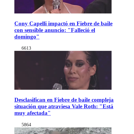
Cony Capelli impactó en Fiebre de baile
con sensible anuncio: "Falleció el
domingo"
6613
Desclasifican en Fiebre de baile compleja
situación que atraviesa Vale Roth: "Está
muy afectada"
5864