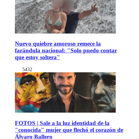
Nuevo quiebre amoroso remece la
farándula nacional: "Solo puedo contar
que estoy soltera"
5432
FOTOS | Sale a la luz identidad de la
"conocida" mujer que flechó el corazón de
Álvaro Ballero