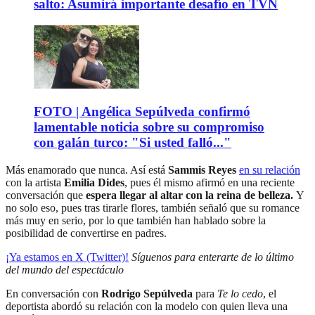
salto: Asumirá importante desafío en TVN
FOTO | Angélica Sepúlveda confirmó
lamentable noticia sobre su compromiso
con galán turco: "Si usted falló..."
Más enamorado que nunca. Así está
Sammis Reyes
en su relación
con la artista
Emilia Dides
, pues él mismo afirmó en una reciente
conversación que
espera llegar al altar con la reina de belleza.
Y
no solo eso, pues tras tirarle flores, también señaló que su romance
más muy en serio, por lo que también han hablado sobre la
posibilidad de convertirse en padres.
¡Ya estamos en X (Twitter)!
Síguenos para enterarte de lo último
del mundo del espectáculo
En conversación con
Rodrigo Sepúlveda
para
Te lo cedo
, el
deportista abordó su relación con la modelo con quien lleva una