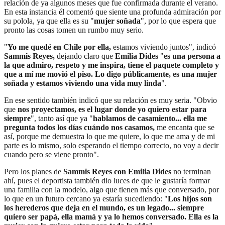
relación de ya algunos meses que fue confirmada durante el verano.
En esta instancia él comentó que siente una profunda admiración por
su polola, ya que ella es su "
mujer soñada
", por lo que espera que
pronto las cosas tomen un rumbo muy serio.
"
Yo me quedé en Chile por ella,
estamos viviendo juntos", indicó
Sammis Reyes,
dejando claro que
Emilia Dides
"
es una persona a
la que admiro, respeto y me inspira, tiene el paquete completo y
que a mí me movió el piso. Lo digo públicamente, es una mujer
soñada y estamos viviendo una vida muy linda
".
En ese sentido también indicó que su relación es muy seria. "Obvio
que
nos proyectamos, es el lugar donde yo quiero estar para
siempre
", tanto así que ya "
hablamos de casamiento... ella me
pregunta todos los días cuándo nos casamos,
me encanta que se
así, porque me demuestra lo que me quiere, lo que me ama y de mi
parte es lo mismo, solo esperando el tiempo correcto, no voy a decir
cuando pero se viene pronto".
Pero los planes de
Sammis Reyes con Emilia Dides
no terminan
ahí, pues el deportista también dio luces de que le gustaría formar
una familia con la modelo, algo que tienen más que conversado, por
lo que en un futuro cercano ya estaría sucediendo: "
Los hijos son
los herederos que deja en el mundo, es un legado... siempre
quiero ser papá, ella mamá y ya lo hemos conversado. Ella es la