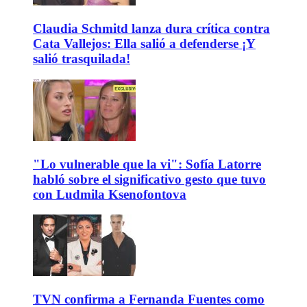
Claudia Schmitd lanza dura crítica contra
Cata Vallejos: Ella salió a defenderse ¡Y
salió trasquilada!
"Lo vulnerable que la vi": Sofía Latorre
habló sobre el significativo gesto que tuvo
con Ludmila Ksenofontova
TVN confirma a Fernanda Fuentes como