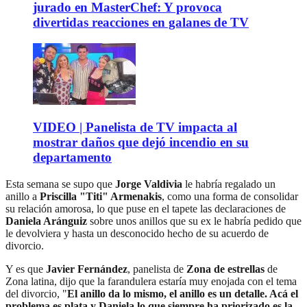
jurado en MasterChef: Y provoca
divertidas reacciones en galanes de TV
VIDEO | Panelista de TV impacta al
mostrar daños que dejó incendio en su
departamento
Esta semana se supo que
Jorge Valdivia
le habría regalado un
anillo a
Priscilla "Titi" Armenakis
, como una forma de consolidar
su relación amorosa, lo que puse en el tapete las declaraciones de
Daniela Aránguiz
sobre unos anillos que su ex le habría pedido que
le devolviera y hasta un desconocido hecho de su acuerdo de
divorcio.
Y es que
Javier Fernández
, panelista de
Zona de estrellas
de
Zona latina, dijo que la farandulera estaría muy enojada con el tema
del divorcio, "
El anillo da lo mismo, el anillo es un detalle. Acá el
problema es plata y Daniela lo que siempre ha priorizado es la