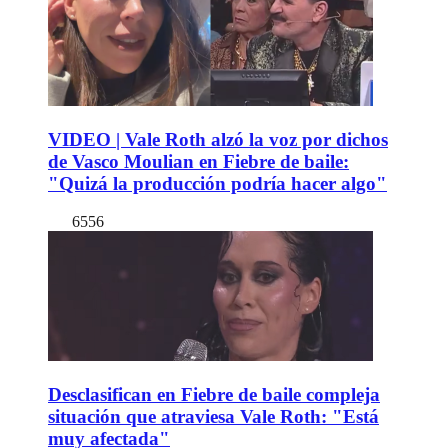
VIDEO | Vale Roth alzó la voz por dichos
de Vasco Moulian en Fiebre de baile:
"Quizá la producción podría hacer algo"
6556
Desclasifican en Fiebre de baile compleja
situación que atraviesa Vale Roth: "Está
muy afectada"