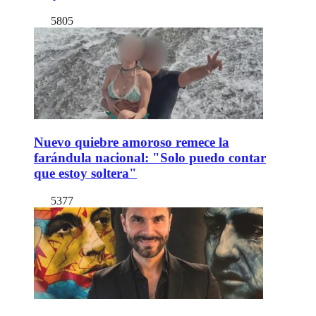
5805
Nuevo quiebre amoroso remece la
farándula nacional: "Solo puedo contar
que estoy soltera"
5377