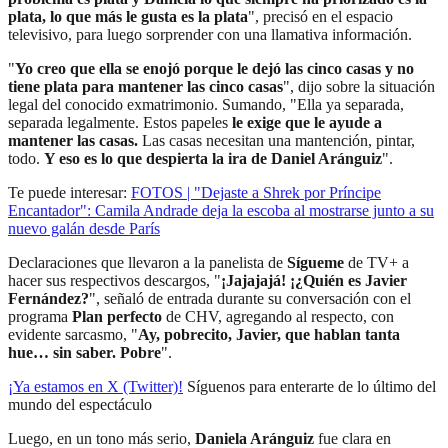
plata, lo que más le gusta es la plata
", precisó en el espacio
televisivo, para luego sorprender con una llamativa información.
"
Yo creo que ella se enojó porque le dejó las cinco casas y no
tiene plata para mantener las cinco casas
", dijo sobre la situación
legal del conocido exmatrimonio. Sumando, "Ella ya separada,
separada legalmente. Estos papeles
le exige que le ayude a
mantener las casas.
Las casas necesitan una mantención, pintar,
todo.
Y eso es lo que despierta la ira de Daniel Aránguiz
".
Te puede interesar:
FOTOS | "Dejaste a Shrek por Príncipe
Encantador": Camila Andrade deja la escoba al mostrarse junto a su
nuevo galán desde París
Declaraciones que llevaron a la panelista de
Sígueme
de TV+ a
hacer sus respectivos descargos, "
¡Jajajajá! ¡¿Quién es Javier
Fernández?
", señaló de entrada durante su conversación con el
programa
Plan perfecto
de CHV, agregando al respecto, con
evidente sarcasmo, "
Ay, pobrecito, Javier, que hablan tanta
hue… sin saber. Pobre
".
¡Ya estamos en X (Twitter)!
Síguenos para enterarte de lo último del
mundo del espectáculo
Luego, en un tono más serio,
Daniela Aránguiz
fue clara en