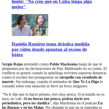
límite: "No creo que en Cuba tenga algo
mejor"
Daniela Ramírez toma drástica medida
por video donde apuntan al exceso de
bótox
Sergio Rojas
arremetió contra
Pablo Mackenna
luego de que le
preguntara por las declaraciones de Paty Maldonado en su contra. El
conflicto se generó cuando la opinóloga reviviera supuesta denuncia
contra el escritor tras protagonizar un
atropello con resultado de
muerte
. Sin embargo, cuando el animador de
Que Te Lo Digo
le
consultó sobre esta situación se llevó un feroz ninguneo.
"Ya te dije que lo haces pésimo, eres muy penca. Si la batalla no es
tuya, no vale.
Si no fueras tan penca, podría darte oro
periodístico, pero no clasifica
", dijo Mackenna en el podcast
En
las Buenas y en las Malas
. No obstante lo que no se esperaba es