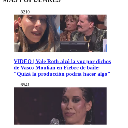
8210
VIDEO | Vale Roth alzó la voz por dichos
de Vasco Moulian en Fiebre de baile:
"Quizá la producción podría hacer algo"
6541