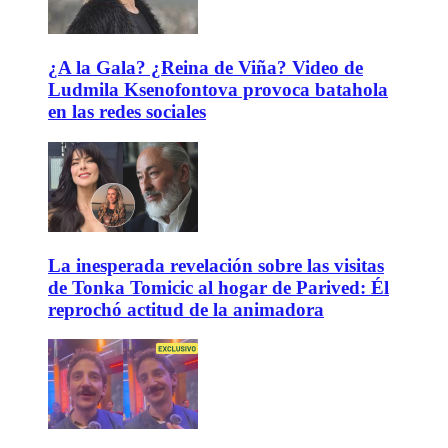
¿A la Gala? ¿Reina de Viña? Video de
Ludmila Ksenofontova provoca batahola
en las redes sociales
La inesperada revelación sobre las visitas
de Tonka Tomicic al hogar de Parived: Él
reprochó actitud de la animadora