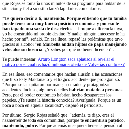
que Rojas se tomaría unos minutos de su programa para hablar de la
situación y fiel a su estilo lanzó lapidarios comentarios.
"
Te quiero decir a ti, mantenido. Porque entiendo que tu familia
puede tener una muy buena posición económica y por eso te
han tapado una sarta de desaciertos
… Porque a diferencia tuya,
yo he construido mi propio destino. Y nadie, ningún antecesor lo ha
hecho por mí", señaló. En esa línea, repasó las polémicas que tuvo
gracias al alcohol "
en Marbella andan hijitos de papá manejando
vehículos sin licencia
. ¿Y sabes por qué no tienen licencia?".
Te puede interesar:
Arturo Longton saca aplausos al revelar el
motivo por el cual rechazó millonaria oferta de Volverías con tu ex?
En esa línea, eso comentarios que hacían alusión a las acusaciones
que hizo Paty Maldonado y el trágico accidente que protagonizó.
"Porque se las quitaron por manejar curados y protagonizar
accidentes. Incluso, algunos de ellos
habrían matado a personas
.
Pero, por el poder económico habrían hecho desaparecer los
papeles. ¿Te suena la historia conocida? Averíguala. Porque es un
boca a boca en aquella localidad", disparó el periodista.
Por último, Sergio Rojas señaló que, "además, te digo, eres el
hazmerreír de toda esa comunidad, porque
te encuentran patético,
mantenido, pobre
. Porque además ni siquiera tienes la pensión al