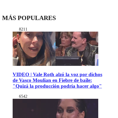
MÁS POPULARES
8211
VIDEO | Vale Roth alzó la voz por dichos
de Vasco Moulian en Fiebre de baile:
"Quizá la producción podría hacer algo"
6542