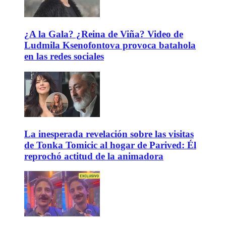
¿A la Gala? ¿Reina de Viña? Video de
Ludmila Ksenofontova provoca batahola
en las redes sociales
La inesperada revelación sobre las visitas
de Tonka Tomicic al hogar de Parived: Él
reprochó actitud de la animadora