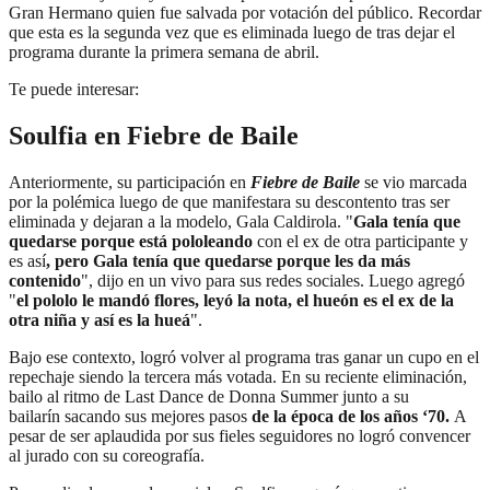
Gran Hermano quien fue salvada por votación del público. Recordar
que esta es la segunda vez que es eliminada luego de tras dejar el
programa durante la primera semana de abril.
Te puede interesar:
Soulfia en Fiebre de Baile
Anteriormente, su participación en
Fiebre de Baile
se vio marcada
por la polémica luego de que manifestara su descontento tras ser
eliminada y dejaran a la modelo, Gala Caldirola. "
Gala tenía que
quedarse porque está pololeando
con el ex de otra participante y
es así
, pero Gala tenía que quedarse porque les da más
contenido
", dijo en un vivo para sus redes sociales. Luego agregó
"
el pololo le mandó flores, leyó la nota, el hueón es el ex de la
otra niña y así es la hueá
".
Bajo ese contexto, logró volver al programa tras ganar un cupo en el
repechaje siendo la tercera más votada. En su reciente eliminación,
bailo al ritmo de Last Dance de Donna Summer junto a su
bailarín sacando sus mejores pasos
de la época de los años ‘70.
A
pesar de ser aplaudida por sus fieles seguidores no logró convencer
al jurado con su coreografía.