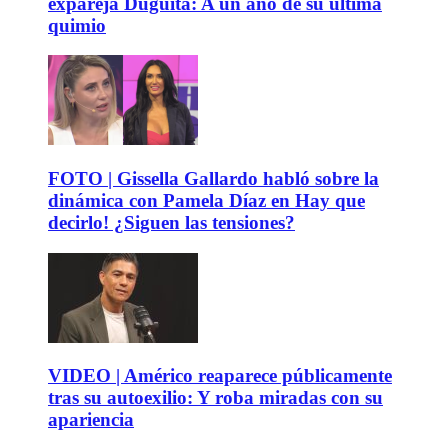
expareja Duguita: A un año de su última
quimio
FOTO | Gissella Gallardo habló sobre la
dinámica con Pamela Díaz en Hay que
decirlo! ¿Siguen las tensiones?
VIDEO | Américo reaparece públicamente
tras su autoexilio: Y roba miradas con su
apariencia