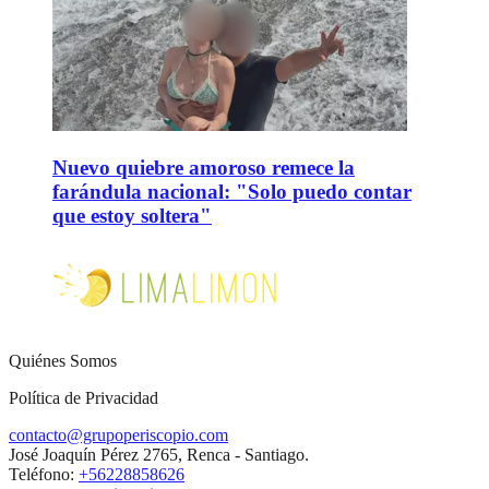
Nuevo quiebre amoroso remece la
farándula nacional: "Solo puedo contar
que estoy soltera"
Quiénes Somos
Política de Privacidad
contacto@grupoperiscopio.com
José Joaquín Pérez 2765, Renca - Santiago.
Teléfono:
+56228858626