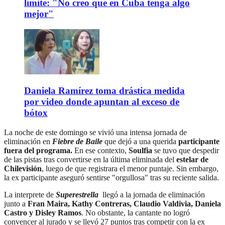
límite: "No creo que en Cuba tenga algo
mejor"
Daniela Ramírez toma drástica medida
por video donde apuntan al exceso de
bótox
La noche de este domingo se vivió una intensa jornada de
eliminación en
Fiebre de Baile
que dejó a una querida
participante
fuera del programa.
En ese contexto,
Soulfia
se tuvo que despedir
de las pistas tras convertirse en la última eliminada del
estelar de
Chilevisión
, luego de que registrara el menor puntaje. Sin embargo,
la ex participante aseguró sentirse "orgullosa" tras su reciente salida.
La interprete de
Superestrella
llegó a la jornada de eliminación
junto a
Fran Maira, Kathy Contreras, Claudio Valdivia, Daniela
Castro y Disley Ramos
. No obstante, la cantante no logró
convencer al jurado y se llevó 27 puntos tras competir con la ex