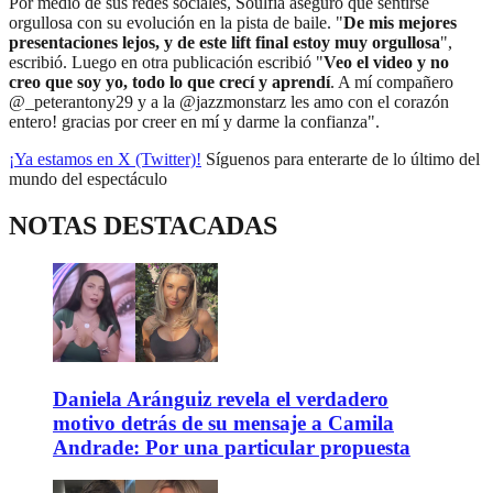
Por medio de sus redes sociales, Soulfia aseguró que sentirse
orgullosa con su evolución en la pista de baile. "
De mis mejores
presentaciones lejos, y de este lift final estoy muy orgullosa
",
escribió. Luego en otra publicación escribió "
Veo el video y no
creo que soy yo, todo lo que crecí y aprendí
. A mí compañero
@_peterantony29 y a la @jazzmonstarz les amo con el corazón
entero! gracias por creer en mí y darme la confianza".
¡Ya estamos en X (Twitter)!
Síguenos para enterarte de lo último del
mundo del espectáculo
NOTAS DESTACADAS
Daniela Aránguiz revela el verdadero
motivo detrás de su mensaje a Camila
Andrade: Por una particular propuesta