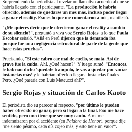
Sorprendiendo la periodista al revelar un llamativo acuerdo al que se
habría llegado con el participante. "
La producción le habría
ofrecido, además de quedarse un mes más, incluso poder llegar
a ganar el reality. Eso es lo que me comentaron a mí
", manifestó.
"
¿Me quieres decir que le ofrecieron ganar el reality a cambio
de su silencio?
", preguntó a viva voz
Sergio Rojas
, a lo que
Paula
Escobar
señaló, "Allá en Perú
dijeron que la demanda iba
porque fue una negligencia estructural de parte de la gente que
hace estas pruebas".
Precisando, "
Si este cabro cae mal de cuello, se mata. Así de
grave fue la caída.
Ahí, ¿Qué hacen?". Y luego sumó, "
Entonces,
le habrían dicho ‘quédate tranquilo, te vas a quedar por varias
instancias más’
y le habrían ofrecido llegar a instancias finales.
Pero, ¿Qué pasaría con Luis Mateucci ahí?".
Sergio Rojas y situación de Carlos Kaoto
El periodista dio su parecer al respecto, "
por último le pueden
haber ofrecido no ganar, pero sí llegar a la final. Eso me hace
sentido, pero uno tiene que ser muy cauto.
A mí me
indemnizaron por el accidente (en
Palabra de Honor
), porque dije
‘me siento pésimo, cada día cojeo más, y esto tiene un valor'".