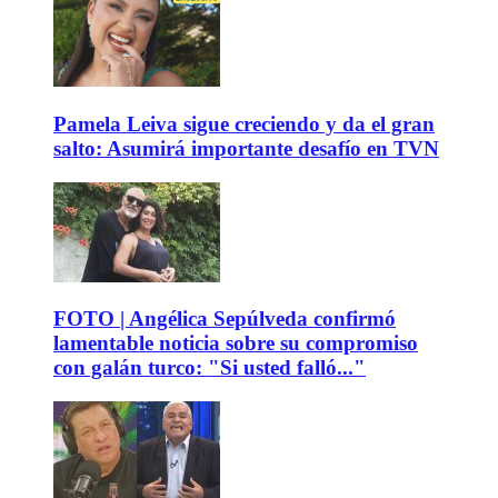
Pamela Leiva sigue creciendo y da el gran
salto: Asumirá importante desafío en TVN
FOTO | Angélica Sepúlveda confirmó
lamentable noticia sobre su compromiso
con galán turco: "Si usted falló..."