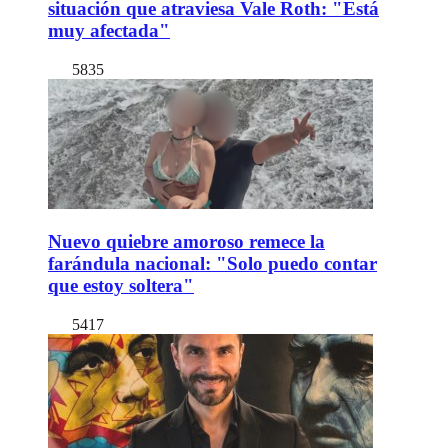
situación que atraviesa Vale Roth: "Está
muy afectada"
5835
Nuevo quiebre amoroso remece la
farándula nacional: "Solo puedo contar
que estoy soltera"
5417