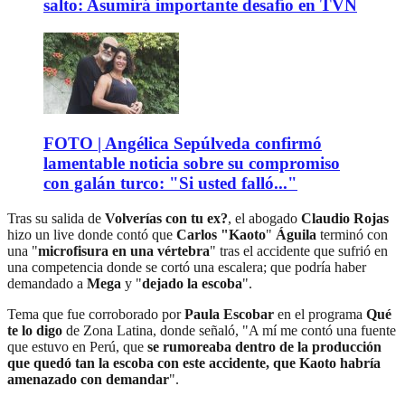
salto: Asumirá importante desafío en TVN
FOTO | Angélica Sepúlveda confirmó
lamentable noticia sobre su compromiso
con galán turco: "Si usted falló..."
Tras su salida de
Volverías con tu ex?
, el abogado
Claudio Rojas
hizo un live donde contó que
Carlos "Kaoto
"
Águila
terminó con
una "
microfisura en una vértebra
" tras el accidente que sufrió en
una competencia donde se cortó una escalera; que podría haber
demandado a
Mega
y "
dejado la escoba
".
Tema que fue corroborado por
Paula Escobar
en el programa
Qué
te lo digo
de Zona Latina, donde señaló, "A mí me contó una fuente
que estuvo en Perú, que
se rumoreaba dentro de la producción
que quedó tan la escoba con este accidente, que Kaoto habría
amenazado con demandar
".