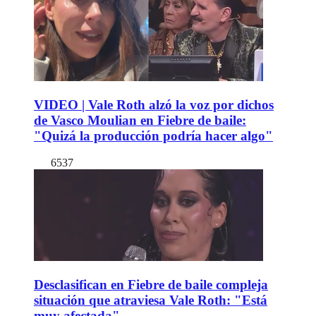
VIDEO | Vale Roth alzó la voz por dichos
de Vasco Moulian en Fiebre de baile:
"Quizá la producción podría hacer algo"
6537
Desclasifican en Fiebre de baile compleja
situación que atraviesa Vale Roth: "Está
muy afectada"