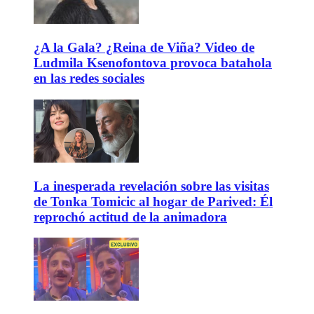
¿A la Gala? ¿Reina de Viña? Video de
Ludmila Ksenofontova provoca batahola
en las redes sociales
La inesperada revelación sobre las visitas
de Tonka Tomicic al hogar de Parived: Él
reprochó actitud de la animadora