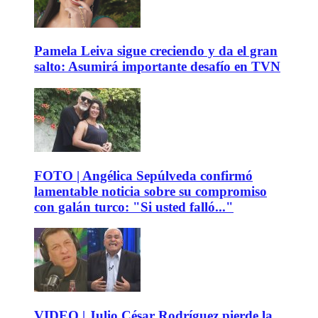
Pamela Leiva sigue creciendo y da el gran
salto: Asumirá importante desafío en TVN
FOTO | Angélica Sepúlveda confirmó
lamentable noticia sobre su compromiso
con galán turco: "Si usted falló..."
VIDEO | Julio César Rodríguez pierde la