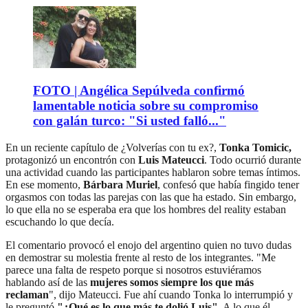
FOTO | Angélica Sepúlveda confirmó
lamentable noticia sobre su compromiso
con galán turco: "Si usted falló..."
En un reciente capítulo de ¿Volverías con tu ex?,
Tonka Tomicic,
protagonizó un encontrón con
Luis Mateucci
. Todo ocurrió durante
una actividad cuando las participantes hablaron sobre temas íntimos.
En ese momento,
Bárbara Muriel
, confesó que había fingido tener
orgasmos con todas las parejas con las que ha estado. Sin embargo,
lo que ella no se esperaba era que los hombres del reality estaban
escuchando lo que decía.
El comentario provocó el enojo del argentino quien no tuvo dudas
en demostrar su molestia frente al resto de los integrantes. "Me
parece una falta de respeto porque si nosotros estuviéramos
hablando así de las
mujeres somos siempre los que más
reclaman
", dijo Mateucci. Fue ahí cuando Tonka lo interrumpió y
le preguntó
"¿Qué es lo que más te dolió Luis".
A lo que él