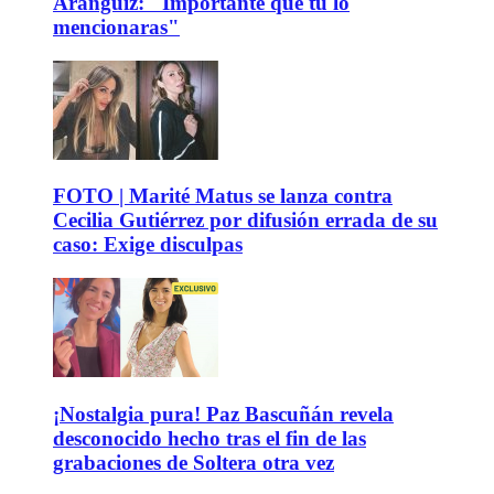
Aránguiz: "Importante que tú lo
mencionaras"
FOTO | Marité Matus se lanza contra
Cecilia Gutiérrez por difusión errada de su
caso: Exige disculpas
¡Nostalgia pura! Paz Bascuñán revela
desconocido hecho tras el fin de las
grabaciones de Soltera otra vez