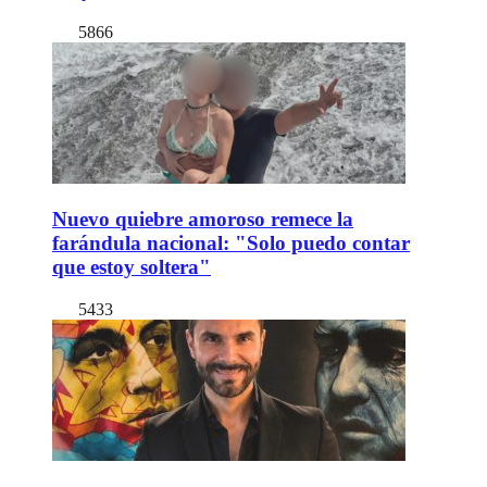
5866
Nuevo quiebre amoroso remece la
farándula nacional: "Solo puedo contar
que estoy soltera"
5433