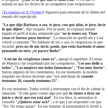
insistió en que los dichos de su compañera eran vergonzosos.
¡Ya estamos en X (Twitter)!
Síguenos para enterarte de lo último del
mundo del espectáculo
"
Lo que dijo Bárbara, o sea, te juro, con qué afán, te juro, decir
lo que dijiste
", dijo enojado. Por su parte, su expareja intentó
bajarle el perfil al tema, señalando que "
no lo tomes así. Tiene
cosas re buenas para mostrar
". La situación no quedó ahí y Luis
volvió a comentar "No hablaste de mí, o sea, es vergonzoso lo que
escuché,
pero no de mí; decir, ponle, que estás haciendo el amor
pensando en otro, ¿te parece lindo?
".
"
A mi me da vergüenza como ex",
agregó el argentino. El enojo
de Mateucci fue respaldado por sus compañeros. "E
so nos dolió a
todos", "Las mujeres son todas fantasiosas", "Fue muy fuerte"
,
fueron algunos de los comentarios. En ese momento, la modelo
respaldó sus dichos diciendo que "son anécdotas de
cuando
teníamos 18, cuando teníamos 25"
.
En ese momento, Tonka volvió a interrumpir con el fin de calmar la
situación. "Si ella quiso contar algo por qué
tu vienes a tirar un
juicio y decir que eso está mal
". En esa línea, la animadora le
consultó "
¿Quieres estar acá?
", a lo que Luis respondió con que
"No. No tengo ganas". En ese instante, la presentadora lo invitó a