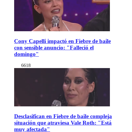
Cony Capelli impactó en Fiebre de baile
con sensible anuncio: "Falleció el
domingo"
6618
Desclasifican en Fiebre de baile compleja
situación que atraviesa Vale Roth: "Está
muy afectada"