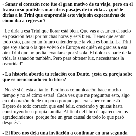
- ⁠Sanar el corazón roto fue el gran motivo de tu viaje, pero en el
transcurso pudiste sanar otros pasajes de tu vida… ¿qué le
dirías a la Trini que emprendió este viaje sin expectativas de
cómo iba a regresar?
"Le diría a esa Trini que llorar está bien. Que vas a estar en el suelo
en posición fetal por muchas horas y está bien. Tienes que sentir
todo esto, para en un futuro entender que la vida es bonita. La Trini
que soy ahora o la que volvió de Europa es quién es gracias a esa
otra Trini que no podía levantarse por sí sola. El dolor es parte de la
vida, la sanación también. Pero para obtener luz, necesitamos la
oscuridad".
- ⁠La historia aborda tu relación con Dante, ¿esta ex pareja sabe
que es mencionado en tu libro?
"No sé si él está al tanto. Perdimos comunicación hace mucho
tiempo y no sé cómo estará. Cada vez que me preguntan esto, algo
en mi corazón duele un poco porque quisiera saber cómo está.
Espero de todo corazón que esté feliz, creciendo y quizás hasta
construyendo su propia familia. Al final del libro él aparece en los
agradecimientos, porque fue un gran causal de todo lo que pasó
después".
- ⁠El libro nos deja una invitación a continuar en una segunda