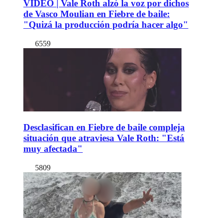
VIDEO | Vale Roth alzó la voz por dichos
de Vasco Moulian en Fiebre de baile:
"Quizá la producción podría hacer algo"
6559
Desclasifican en Fiebre de baile compleja
situación que atraviesa Vale Roth: "Está
muy afectada"
5809