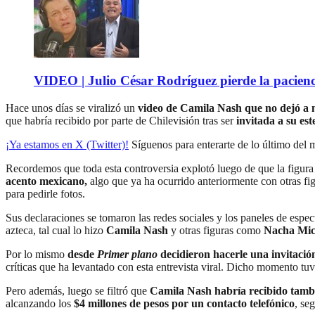
VIDEO | Julio César Rodríguez pierde la pacienc
Hace unos días se viralizó un
video de Camila Nash que no dejó a n
que habría recibido por parte de Chilevisión tras ser
invitada a su es
¡Ya estamos en X (Twitter)!
Síguenos para enterarte de lo último del
Recordemos que toda esta controversia explotó luego de que la figura
acento mexicano,
algo que ya ha ocurrido anteriormente con otras fi
para pedirle fotos.
Sus declaraciones se tomaron las redes sociales y los paneles de espe
azteca, tal cual lo hizo
Camila Nash
y otras figuras como
Nacha Mich
Por lo mismo
desde
Primer plano
decidieron hacerle una invitació
críticas que ha levantado con esta entrevista viral. Dicho momento 
Pero además, luego se filtró que
Camila Nash habría recibido tambi
alcanzando los
$4 millones de pesos por un contacto telefónico
, se