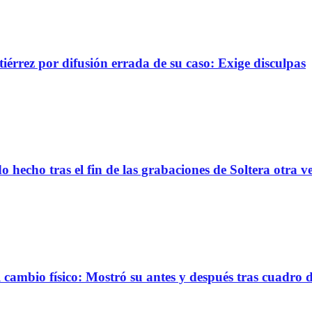
érrez por difusión errada de su caso: Exige disculpas
 hecho tras el fin de las grabaciones de Soltera otra v
ambio físico: Mostró su antes y después tras cuadro 