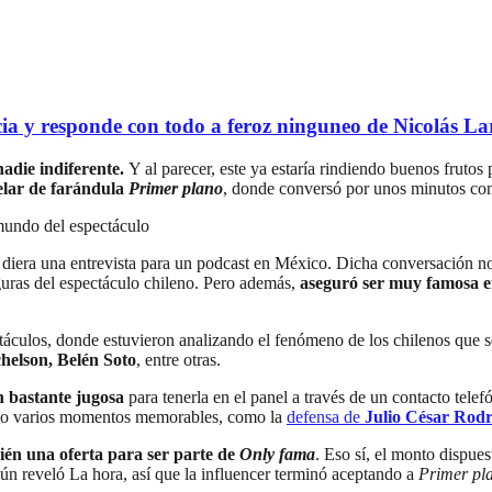
ia y responde con todo a feroz ninguneo de Nicolás La
adie indiferente.
Y al parecer, este ya estaría rindiendo buenos frutos 
telar de farándula
Primer plano
, donde conversó por unos minutos con
 mundo del espectáculo
 diera una entrevista para un podcast en México. Dicha conversación no
guras del espectáculo chileno. Pero además,
aseguró ser muy famosa e
ctáculos, donde estuvieron analizando el fenómeno de los chilenos que 
elson, Belén Soto
, entre otras.
n bastante jugosa
para tenerla en el panel a través de un contacto telef
tuvo varios momentos memorables, como la
defensa de
Julio César Rodr
én una oferta para ser parte de
Only fama
. Eso sí, el monto dispue
gún reveló La hora, así que la influencer terminó aceptando a
Primer pl