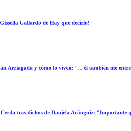
Gissella Gallardo de Hay que decirlo!
ián Arriagada y cómo lo viven: "... él también me entr
Cerda tras dichos de Daniela Aránguiz: "Importante 