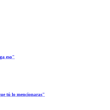
ega eso"
que tú lo mencionaras"