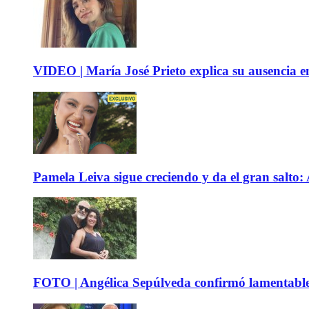
VIDEO | María José Prieto explica su ausencia en
Pamela Leiva sigue creciendo y da el gran salto
FOTO | Angélica Sepúlveda confirmó lamentable n