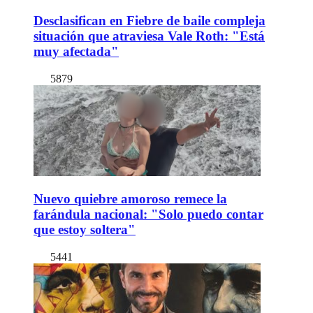
Desclasifican en Fiebre de baile compleja
situación que atraviesa Vale Roth: "Está
muy afectada"
5879
Nuevo quiebre amoroso remece la
farándula nacional: "Solo puedo contar
que estoy soltera"
5441