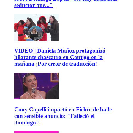
seductor que..."
VIDEO | Daniela Muñoz protagonizó
hilarante chascarro en Contigo en la
mañana ¡Por error de traducción!
Cony Capelli impactó en Fiebre de baile
con sensible anuncio: "Falleció el
domingo"