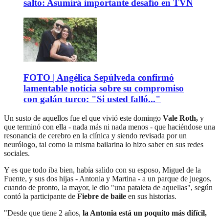
salto: Asumirá importante desafío en TVN
FOTO | Angélica Sepúlveda confirmó
lamentable noticia sobre su compromiso
con galán turco: "Si usted falló..."
Un susto de aquellos fue el que vivió este domingo
Vale Roth,
y
que terminó con ella - nada más ni nada menos - que haciéndose una
resonancia de cerebro en la clínica y siendo revisada por un
neurólogo, tal como la misma bailarina lo hizo saber en sus redes
sociales.
Y es que todo iba bien, había salido con su esposo, Miguel de la
Fuente, y sus dos hijas - Antonia y Martina - a un parque de juegos,
cuando de pronto, la mayor, le dio "una pataleta de aquellas", según
contó la participante de
Fiebre de baile
en sus historias.
"Desde que tiene 2 años,
la Antonia está un poquito más difícil,