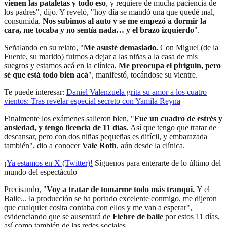
vienen las pataletas y todo eso
, y requiere de mucha paciencia de
los padres", dijo. Y reveló, "hoy día se mandó una que quedé mal,
consumida.
Nos subimos al auto y se me empezó a dormir la
cara, me tocaba y no sentía nada… y el brazo izquierdo
".
Señalando en su relato, "
Me asusté demasiado.
Con Miguel (de la
Fuente, su marido) fuimos a dejar a las niñas a la casa de mis
suegros y estamos acá en la clínica,
Me preocupa el piriguin, pero
sé que está todo bien acá
", manifestó, tocándose su vientre.
Te puede interesar:
Daniel Valenzuela grita su amor a los cuatro
vientos: Tras revelar especial secreto con Yamila Reyna
Finalmente los exámenes salieron bien, "
Fue un cuadro de estrés y
ansiedad, y tengo licencia de 11 días.
Así que tengo que tratar de
descansar, pero con dos niñas pequeñas es difícil, y embarazada
también", dio a conocer
Vale Roth
, aún desde la clínica.
¡Ya estamos en X (Twitter)!
Síguenos para enterarte de lo último del
mundo del espectáculo
Precisando, "
Voy a tratar de tomarme todo más tranqui.
Y el
Baile... la producción se ha portado excelente conmigo, me dijeron
que cualquier cosita contaba con ellos y me van a esperar",
evidenciando que se ausentará de
Fiebre de baile
por estos 11 días,
así como también de las redes sociales.