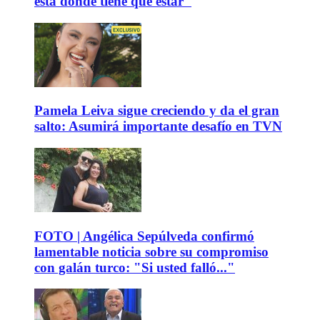
está donde tiene que estar"
Pamela Leiva sigue creciendo y da el gran
salto: Asumirá importante desafío en TVN
FOTO | Angélica Sepúlveda confirmó
lamentable noticia sobre su compromiso
con galán turco: "Si usted falló..."