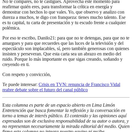
No te compares, no te castigues. Aprovecha este momento para
reafirmar quién eres, para transformar la crítica en energía y
demostrar con hechos lo que vales. Yo, que observo y analizo con
dureza a muchos, te digo con franqueza: tienes mucho talento. Ese
es tu capital, tu carta de presentación y tu escudo frente a cualquier
polémica.
Por eso te escribo, Danilo21: para que no te detengas, para que no te
amargues y para que recuerdes que las luces de la televisión y del
espectáculo son implacables, sí, pero también generosas con quienes
insisten y perseveran. Que esta carta sea un abrazo en medio del
ruido. Porque lo más importante es que sigas creando, soñando y
creyendo en ti.
Con respeto y convicción,
Te puede interesar:
Crisis en TVN: renuncia de Francisco Vidal
reabre debate sobre el futuro del canal público
E
sta columna es parte de un espacio abierto en Lima Limón
Entretención que busca fomentar la reflexión y la conversación en
torno a temas de interés público.
El contenido y las opiniones aquí
expresadas son de exclusiva responsabilidad de su autor o autora, y
no representan necesariamente la mirada editorial del medio.
Quien
firma esta columna no integra nuestro equipo ni recibe