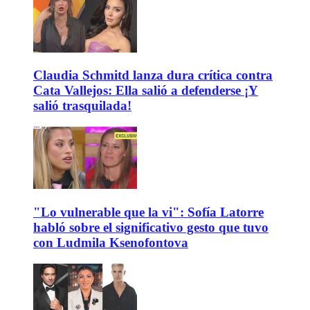
Claudia Schmitd lanza dura crítica contra
Cata Vallejos: Ella salió a defenderse ¡Y
salió trasquilada!
"Lo vulnerable que la vi": Sofía Latorre
habló sobre el significativo gesto que tuvo
con Ludmila Ksenofontova