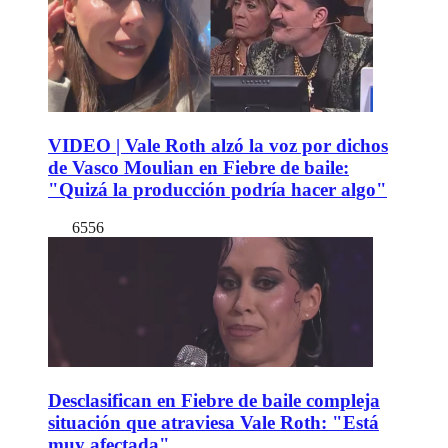
VIDEO | Vale Roth alzó la voz por dichos
de Vasco Moulian en Fiebre de baile:
"Quizá la producción podría hacer algo"
6556
Desclasifican en Fiebre de baile compleja
situación que atraviesa Vale Roth: "Está
muy afectada"