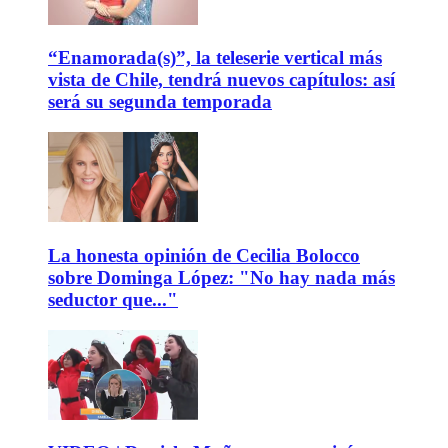
“Enamorada(s)”, la teleserie vertical más
vista de Chile, tendrá nuevos capítulos: así
será su segunda temporada
La honesta opinión de Cecilia Bolocco
sobre Dominga López: "No hay nada más
seductor que..."