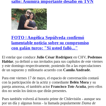
salto: Asumirá importante desafío en TVN
FOTO | Angélica Sepúlveda confirmó
lamentable noticia sobre su compromiso
con galán turco: "Si usted falló..."
El estelar que conduce
Julio César Rodríguez
en CHV,
Podemos
Hablar
, ya definió a sus invitados para sus capítulos de este viernes
y este domingo respectivamente, poniendo fin a las especulaciones
de un supuesto y millonario acuerdo con
Camila Andrade
.
Para este viernes 17 de mayo, el espacio de conversación contará
con la participación de la actriz y comediante
Belén Mora
y su
pareja amorosa, el también actor
Francisco
Toto
Acuña
, pero ellos
dos no serán los únicos que dirán presentes.
Pues también volverá al horario prime de Chilevisión - aunque sea
por un día y algunas horas - la llamada popularmente
Dama de