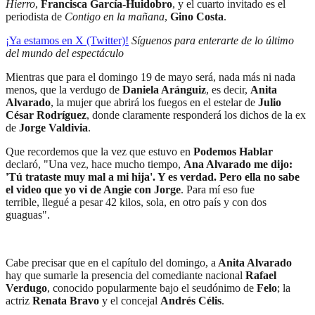
Hierro
,
Francisca García-Huidobro
, y el cuarto invitado es el
periodista de
Contigo en la mañana
,
Gino Costa
.
¡Ya estamos en X (Twitter)!
Síguenos para enterarte de lo último
del mundo del espectáculo
Mientras que para el domingo 19 de mayo será, nada más ni nada
menos, que la verdugo de
Daniela Aránguiz
, es decir,
Anita
Alvarado
, la mujer que abrirá los fuegos en el estelar de
Julio
César Rodríguez
, donde claramente responderá los dichos de la ex
de
Jorge Valdivia
.
Que recordemos que la vez que estuvo en
Podemos Hablar
declaró, "Una vez, hace mucho tiempo,
Ana Alvarado me dijo:
'Tú trataste muy mal a mi hija'. Y es verdad. Pero ella no sabe
el video que yo vi de Angie con Jorge
. Para mí
eso fue
terrible, llegué a pesar 42 kilos, sola, en otro país y con dos
guaguas".
Cabe precisar que en el capítulo del domingo, a
Anita Alvarado
hay que sumarle la presencia del comediante nacional
Rafael
Verdugo
, conocido popularmente bajo el seudónimo de
Felo
; la
actriz
Renata Bravo
y el concejal
Andrés Célis
.