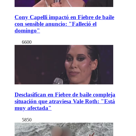
Cony Capelli impactó en Fiebre de baile
con sensible anuncio: "Falleció el
domingo"
6600
Desclasifican en Fiebre de baile compleja
situación que atraviesa Vale Roth: "Está
muy afectada"
5850