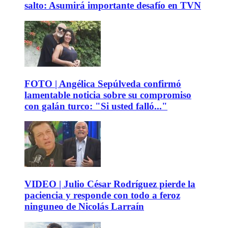
salto: Asumirá importante desafío en TVN
FOTO | Angélica Sepúlveda confirmó
lamentable noticia sobre su compromiso
con galán turco: "Si usted falló..."
VIDEO | Julio César Rodríguez pierde la
paciencia y responde con todo a feroz
ninguneo de Nicolás Larraín