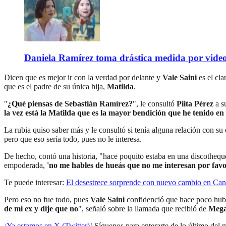
Daniela Ramírez toma drástica medida por video
Dicen que es mejor ir con la verdad por delante y
Vale Saini
es el cl
que es el padre de su única hija,
Matilda
.
"
¿Qué piensas de Sebastián Ramírez?
", le consultó
Piita Pérez
a s
la vez está la Matilda que es la mayor bendición que he tenido en
La rubia quiso saber más y le consultó si tenía alguna relación con su e
pero que eso sería todo, pues no le interesa.
De hecho, contó una historia, "hace poquito estaba en una discotheque
empoderada,
'no me hables de hueás que no me interesan por favo
Te puede interesar:
El desestrece sorprende con nuevo cambio en Can
Pero eso no fue todo, pues
Vale Saini
confidenció que hace poco hubo
de mi ex y dije que no
", señaló sobre la llamada que recibió de
Meg
¡Ya estamos en X (Twitter)!
Síguenos para enterarte de lo último del