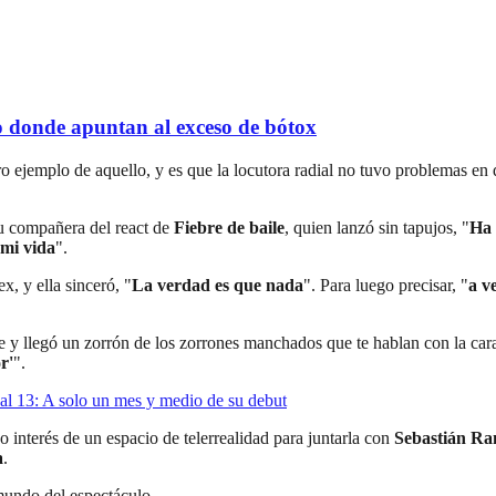
 donde apuntan al exceso de bótox
aro ejemplo de aquello, y es que la locutora radial no tuvo problemas en
u compañera del react de
Fiebre de baile
, quien lanzó sin tapujos, "
Ha 
 mi vida
".
x, y ella sinceró, "
La verdad es que nada
". Para luego precisar, "
a v
 y llegó un zorrón de los zorrones manchados que te hablan con la cara 
r'
".
al 13: A solo un mes y medio de su debut
 interés de un espacio de telerrealidad para juntarla con
Sebastián Ra
a
.
 mundo del espectáculo