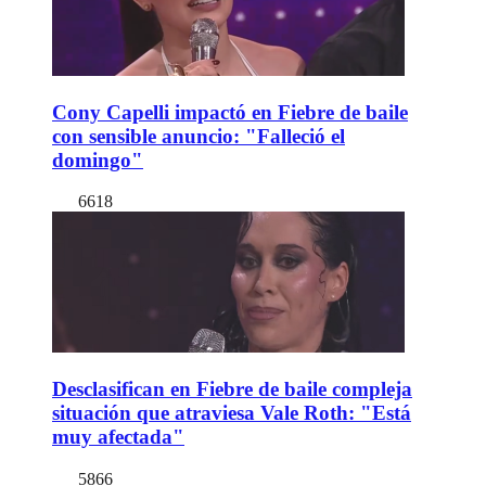
Cony Capelli impactó en Fiebre de baile
con sensible anuncio: "Falleció el
domingo"
6618
Desclasifican en Fiebre de baile compleja
situación que atraviesa Vale Roth: "Está
muy afectada"
5866