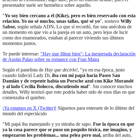
presentador suele ser hermético sobre aquello.
"
Yo soy bien cercano a él (Kike), pero es bien reservado con esta
relación. Yo no sé mucho, unas tallas, qué sé yo
", sostuvo
Willy
Sabor,
según señala ADN
.
Lo que sí recordó, fue una anécdota de
un momento en que vio a la pareja en un auto, pero lejos de lucir
como dos enamorados, estaban al parecer viviendo sus últimos
momentos juntos.
Te puede interesar:
"Hay que filtrar bien": La inesperada declaración
de Austin Palao sobre su romance con Fran Maira
Según el panelista de
Hay que decirlo!
, "yo en esa época, justo
cuando falleció Lady Di,
iba con mi papá hacia Paseo San
Damián y de repente había un Porsche azul con Kike Morandé
y al lado Cecilia Bolocco, discutiendo mal
". Sin conocer muchos
detalles, Willy teorizó que esto podría haber sido de esos días en que
comenzaba el quiebre.
¡Ya estamos en X (Twitter)!
Síguenos para enterarte de lo último del
mundo del espectáculo
"Mi papá iba manejando y yo miraba de sapo.
Fue la época en que
ya la cosa parece que se puso un poquito tóxica, me imagino, y
empezaron los problemas... una pelea pero mal,
arriba del auto,