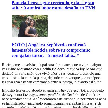
Pamela Leiva sigue creciendo y da el gran
salto: Asumirá importante desafío en TVN
FOTO | Angélica Sepúlveda confirmó
lamentable noticia sobre su compromiso
con galán turco: "Si usted falló..."
Recientemente volvió a la palestra el romance que tuvieron alguna
vez
Kike Morandé con Cecilia Bolocco.
Y fue
Willy Sabor
que
destapó una situación que vivió años atrás, cuando presenció una
tensa instancia entre la pareja, dejando entrever que por esa época
las cosas ya estaban cambiando entre la pareja, iniciando así el fin.
El rostro televisivo abordó el tema en
Hay que decirlo!
, a propósito
del segmento
Los expedientes perdidos de Ceci
, donde Gutiérrez
hace retrofarándula. Ahí recordaron este rumor que por muchos años
se ha instalado, vinculando románticamente a ambas figuras. Y de
acuerdo al exMorandé, algo sabe, pero no mucho detalle, pues el