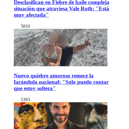
Desclasifican en Fiebre de baile compleja
situación que atraviesa Vale Roth: "Está
muy afectada"
5810
Nuevo quiebre amoroso remece la
farándula nacional: "Solo puedo contar
que estoy soltera"
5393