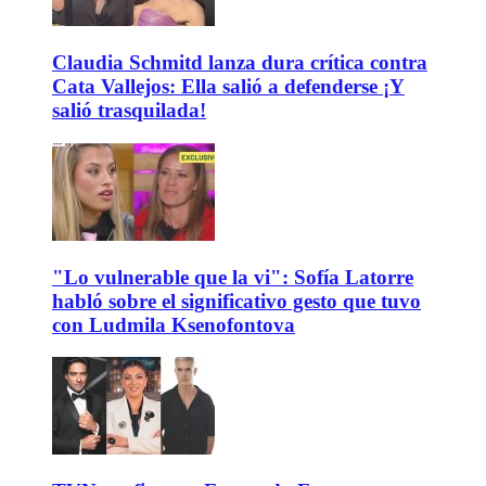
Claudia Schmitd lanza dura crítica contra
Cata Vallejos: Ella salió a defenderse ¡Y
salió trasquilada!
"Lo vulnerable que la vi": Sofía Latorre
habló sobre el significativo gesto que tuvo
con Ludmila Ksenofontova