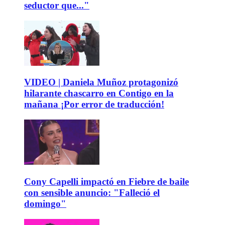
seductor que..."
VIDEO | Daniela Muñoz protagonizó
hilarante chascarro en Contigo en la
mañana ¡Por error de traducción!
Cony Capelli impactó en Fiebre de baile
con sensible anuncio: "Falleció el
domingo"