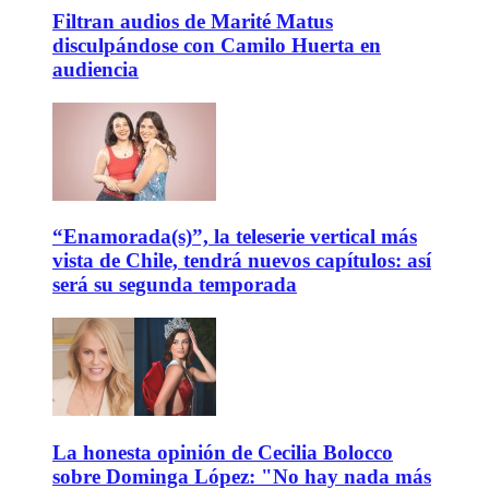
Filtran audios de Marité Matus
disculpándose con Camilo Huerta en
audiencia
“Enamorada(s)”, la teleserie vertical más
vista de Chile, tendrá nuevos capítulos: así
será su segunda temporada
La honesta opinión de Cecilia Bolocco
sobre Dominga López: "No hay nada más