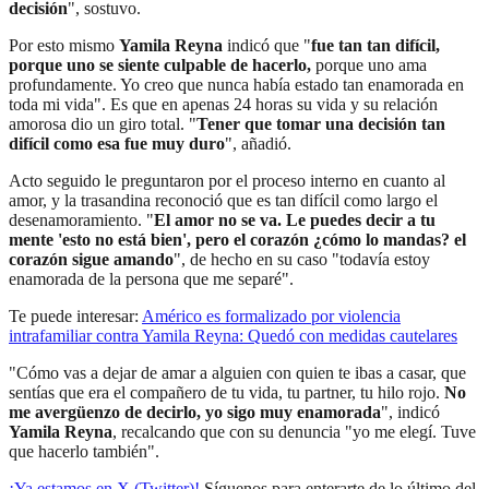
decisión
", sostuvo.
Por esto mismo
Yamila Reyna
indicó que "
fue tan tan difícil,
porque uno se siente culpable de hacerlo,
porque uno ama
profundamente. Yo creo que nunca había estado tan enamorada en
toda mi vida". Es que en apenas 24 horas su vida y su relación
amorosa dio un giro total. "
Tener que tomar una decisión tan
difícil como esa fue muy duro
", añadió.
Acto seguido le preguntaron por el proceso interno en cuanto al
amor, y la trasandina reconoció que es tan difícil como largo el
desenamoramiento. "
El amor no se va. Le puedes decir a tu
mente 'esto no está bien', pero el corazón ¿cómo lo mandas? el
corazón sigue amando
", de hecho en su caso "todavía estoy
enamorada de la persona que me separé".
Te puede interesar:
Américo es formalizado por violencia
intrafamiliar contra Yamila Reyna: Quedó con medidas cautelares
"Cómo vas a dejar de amar a alguien con quien te ibas a casar, que
sentías que era el compañero de tu vida, tu partner, tu hilo rojo.
No
me avergüenzo de decirlo, yo sigo muy enamorada
", indicó
Yamila Reyna
, recalcando que con su denuncia "yo me elegí. Tuve
que hacerlo también".
¡Ya estamos en X (Twitter)!
Síguenos para enterarte de lo último del