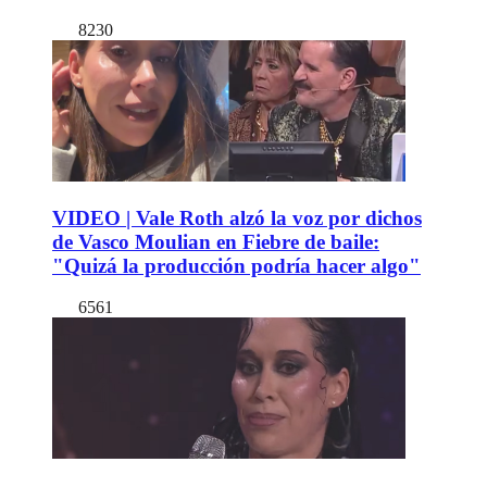
8230
VIDEO | Vale Roth alzó la voz por dichos
de Vasco Moulian en Fiebre de baile:
"Quizá la producción podría hacer algo"
6561