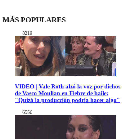
MÁS POPULARES
8219
VIDEO | Vale Roth alzó la voz por dichos
de Vasco Moulian en Fiebre de baile:
"Quizá la producción podría hacer algo"
6556