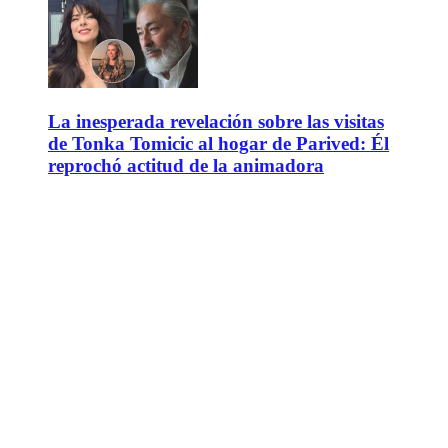
La inesperada revelación sobre las visitas
de Tonka Tomicic al hogar de Parived: Él
reprochó actitud de la animadora