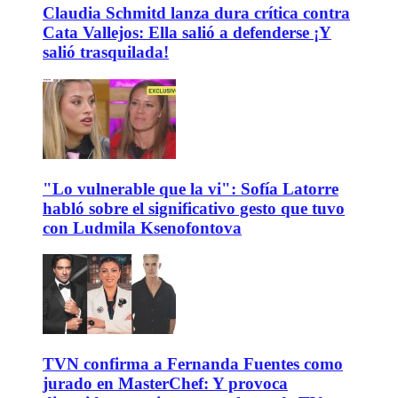
Claudia Schmitd lanza dura crítica contra
Cata Vallejos: Ella salió a defenderse ¡Y
salió trasquilada!
"Lo vulnerable que la vi": Sofía Latorre
habló sobre el significativo gesto que tuvo
con Ludmila Ksenofontova
TVN confirma a Fernanda Fuentes como
jurado en MasterChef: Y provoca