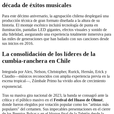
década de éxitos musicales
Para este décimo aniversario, la agrupación chilena desplegará una
producción técnica de gran formato diseñada a la altura de su
historia. El montaje escénico incluirá tecnología de punta en
iluminación, pantallas LED gigantes, efectos visuales y sonido de
alta fidelidad, asegurando una experiencia totalmente inmersiva para
las miles de generaciones que han bailado con sus canciones desde
sus inicios en 2016.
La consolidación de los líderes de la
cumbia-ranchera en Chile
Integrada por Alex, Nelson, Christopher, Rurick, Hernán, Erick y
Claudio—músicos reconocidos con amplia experiencia previa en la
escena tropical—, Zúmbale Primo ha vivido años de crecimiento
exponencial.
Tras su masiva gira nacional de 2023, la banda se consagró ante la
crítica y el público masivo en el
Festival del Huaso de Olmué
,
donde fueron elegidos por votación popular como los "artistas más
populares" del certamen. Sus impecables presentaciones en el cierre
de los Premios Pulsar y en el bloque final de la Teletón desde la