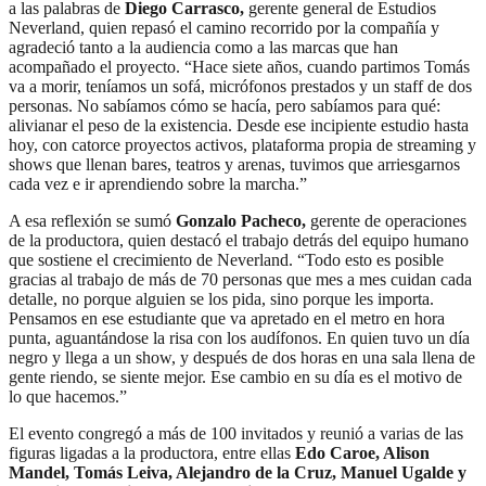
a las palabras de
Diego Carrasco,
gerente general de Estudios
Neverland, quien repasó el camino recorrido por la compañía y
agradeció tanto a la audiencia como a las marcas que han
acompañado el proyecto. “Hace siete años, cuando partimos Tomás
va a morir, teníamos un sofá, micrófonos prestados y un staff de dos
personas. No sabíamos cómo se hacía, pero sabíamos para qué:
alivianar el peso de la existencia. Desde ese incipiente estudio hasta
hoy, con catorce proyectos activos, plataforma propia de streaming y
shows que llenan bares, teatros y arenas, tuvimos que arriesgarnos
cada vez e ir aprendiendo sobre la marcha.”
A esa reflexión se sumó
Gonzalo Pacheco,
gerente de operaciones
de la productora, quien destacó el trabajo detrás del equipo humano
que sostiene el crecimiento de Neverland. “Todo esto es posible
gracias al trabajo de más de 70 personas que mes a mes cuidan cada
detalle, no porque alguien se los pida, sino porque les importa.
Pensamos en ese estudiante que va apretado en el metro en hora
punta, aguantándose la risa con los audífonos. En quien tuvo un día
negro y llega a un show, y después de dos horas en una sala llena de
gente riendo, se siente mejor. Ese cambio en su día es el motivo de
lo que hacemos.”
El evento congregó a más de 100 invitados y reunió a varias de las
figuras ligadas a la productora, entre ellas
Edo Caroe, Alison
Mandel, Tomás Leiva, Alejandro de la Cruz, Manuel Ugalde y