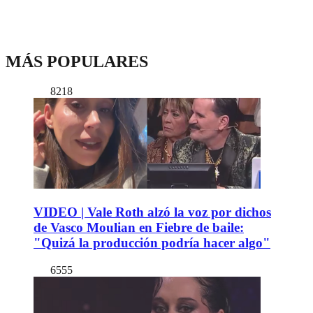
MÁS POPULARES
8218
VIDEO | Vale Roth alzó la voz por dichos
de Vasco Moulian en Fiebre de baile:
"Quizá la producción podría hacer algo"
6555