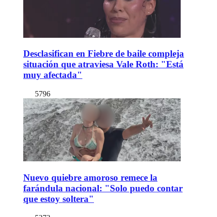
Desclasifican en Fiebre de baile compleja
situación que atraviesa Vale Roth: "Está
muy afectada"
5796
Nuevo quiebre amoroso remece la
farándula nacional: "Solo puedo contar
que estoy soltera"