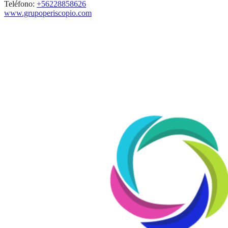
Teléfono:
+56228858626
www.grupoperiscopio.com