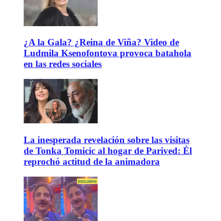
¿A la Gala? ¿Reina de Viña? Video de
Ludmila Ksenofontova provoca batahola
en las redes sociales
La inesperada revelación sobre las visitas
de Tonka Tomicic al hogar de Parived: Él
reprochó actitud de la animadora