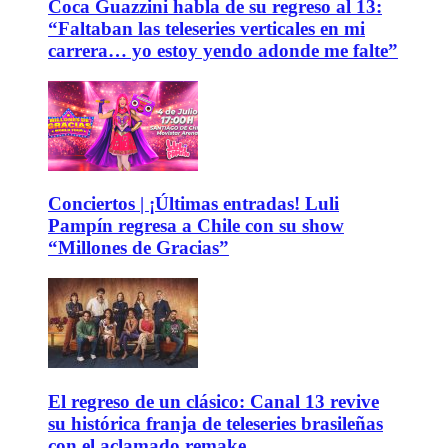
Coca Guazzini habla de su regreso al 13:
“Faltaban las teleseries verticales en mi
carrera… yo estoy yendo adonde me falte”
Conciertos | ¡Últimas entradas! Luli
Pampín regresa a Chile con su show
“Millones de Gracias”
El regreso de un clásico: Canal 13 revive
su histórica franja de teleseries brasileñas
con el aclamado remake