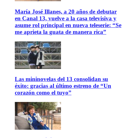
María José Illanes, a 20 años de debutar
en Canal 13, vuelve a la casa televisiva y
asume rol principal en nueva teleserie: “Se
me aprieta la guata de manera rica”
Las mininovelas del 13 consolidan su
éxito: gracias al último estreno de “Un
corazón como el tuyo”