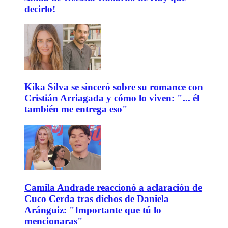
decirlo!
Kika Silva se sinceró sobre su romance con
Cristián Arriagada y cómo lo viven: "... él
también me entrega eso"
Camila Andrade reaccionó a aclaración de
Cuco Cerda tras dichos de Daniela
Aránguiz: "Importante que tú lo
mencionaras"