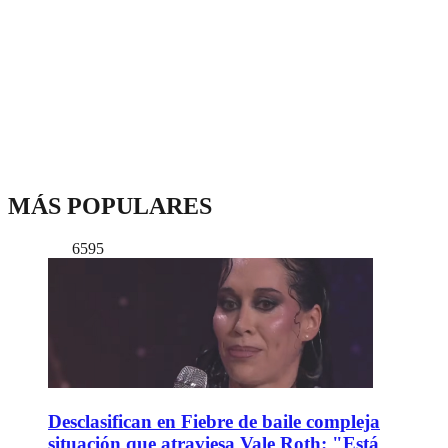
MÁS POPULARES
6595
Desclasifican en Fiebre de baile compleja
situación que atraviesa Vale Roth: "Está