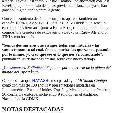
a Adriel Favela), así como Nuestro Camino”, colaboración con Joss
Favela que junto al resto de temas previamente lanzados ya se han
ganado un gran cariño entre la gente.
Con el lanzamiento del álbum completo aparece también una
canción 100% HAASHVILLE “A las 12 Te Olvidé”, un sencillo
escrito por las hermanas junto a Elena Rose, cantante, productora y
compositora creadora de éxitos junto a Becky G, Rauw Alejandro,
TINI y muchos más.
“
Somos dos mujeres que vivimos todas esas historias y las
vamos contando tal cual. Somos muchas las que vamos pasando
por lo mismo, yo creo que eso es lo que nos va conectando
”,
puntualizan las destacadas artistas sobre este nuevo trabajo.
¡Ya estamos en X (Twitter)!
Síguenos para enterarte de lo último del
mundo del espectáculo
Cabe destacar que
HA*ASH
en su pasada gira
Mi Salida Contigo
contó con más de 130 shows y presentaciones agotadas en
Latinoamérica, Estados Unidos, España y México, donde ofrecieron
56 conciertos exitosos, incluyendo 9 sold out en el Auditorio
Nacional de la CDMX.
NOTAS DESTACADAS