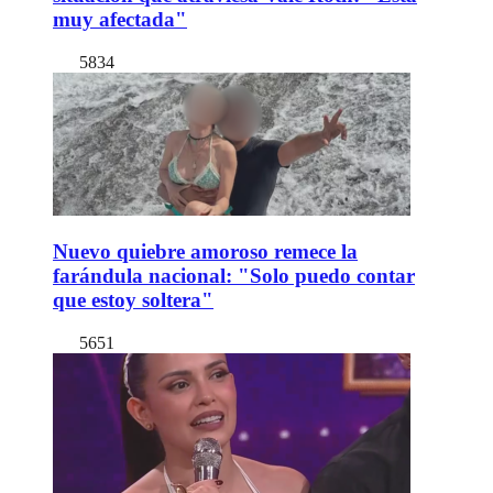
muy afectada"
5834
Nuevo quiebre amoroso remece la
farándula nacional: "Solo puedo contar
que estoy soltera"
5651