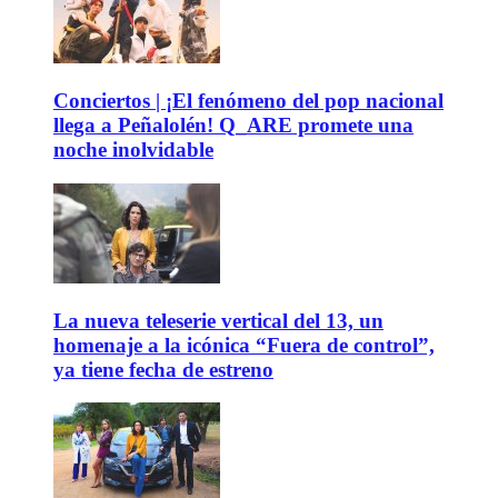
Conciertos | ¡El fenómeno del pop nacional
llega a Peñalolén! Q_ARE promete una
noche inolvidable
La nueva teleserie vertical del 13, un
homenaje a la icónica “Fuera de control”,
ya tiene fecha de estreno