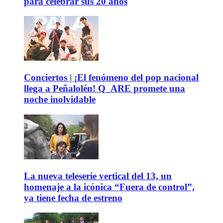
para celebrar sus 20 años
Conciertos | ¡El fenómeno del pop nacional
llega a Peñalolén! Q_ARE promete una
noche inolvidable
La nueva teleserie vertical del 13, un
homenaje a la icónica “Fuera de control”,
ya tiene fecha de estreno