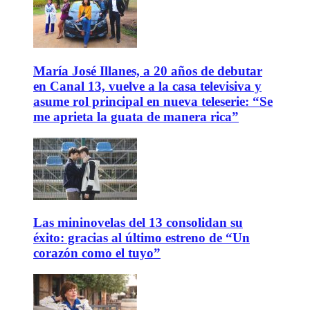
María José Illanes, a 20 años de debutar
en Canal 13, vuelve a la casa televisiva y
asume rol principal en nueva teleserie: “Se
me aprieta la guata de manera rica”
Las mininovelas del 13 consolidan su
éxito: gracias al último estreno de “Un
corazón como el tuyo”