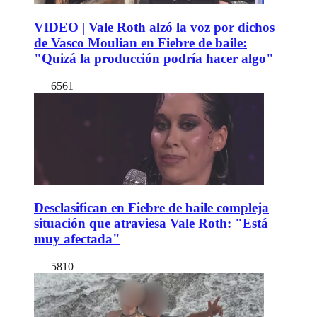
VIDEO | Vale Roth alzó la voz por dichos
de Vasco Moulian en Fiebre de baile:
"Quizá la producción podría hacer algo"
6561
Desclasifican en Fiebre de baile compleja
situación que atraviesa Vale Roth: "Está
muy afectada"
5810