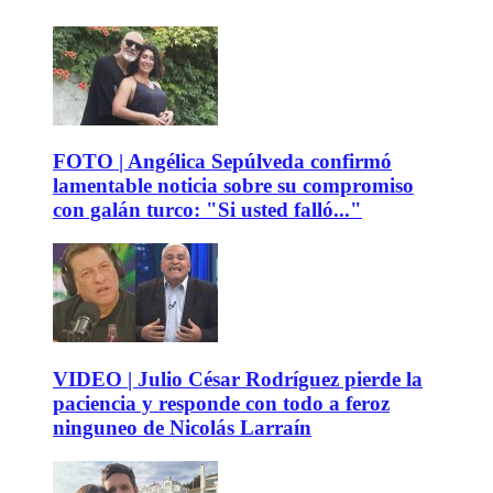
FOTO | Angélica Sepúlveda confirmó
lamentable noticia sobre su compromiso
con galán turco: "Si usted falló..."
VIDEO | Julio César Rodríguez pierde la
paciencia y responde con todo a feroz
ninguneo de Nicolás Larraín