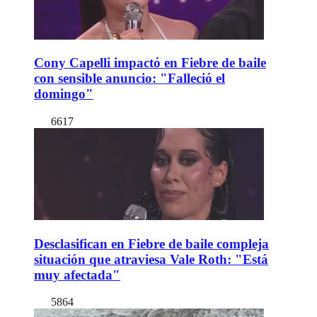
Cony Capelli impactó en Fiebre de baile
con sensible anuncio: "Falleció el
domingo"
6617
Desclasifican en Fiebre de baile compleja
situación que atraviesa Vale Roth: "Está
muy afectada"
5864