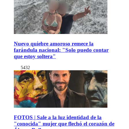
Nuevo quiebre amoroso remece la
farándula nacional: "Solo puedo contar
que estoy soltera"
5432
FOTOS | Sale a la luz identidad de la
"conocida" mujer que flechó el corazón de