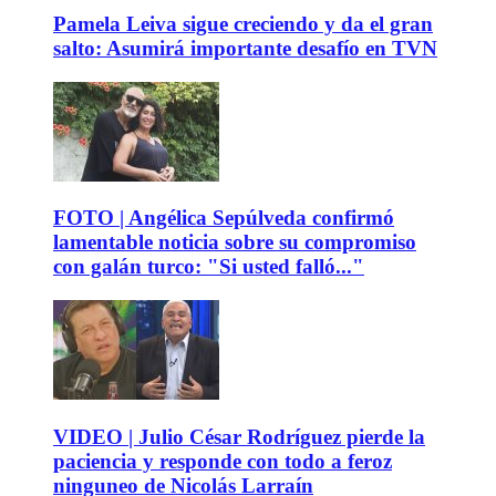
Pamela Leiva sigue creciendo y da el gran
salto: Asumirá importante desafío en TVN
FOTO | Angélica Sepúlveda confirmó
lamentable noticia sobre su compromiso
con galán turco: "Si usted falló..."
VIDEO | Julio César Rodríguez pierde la
paciencia y responde con todo a feroz
ninguneo de Nicolás Larraín